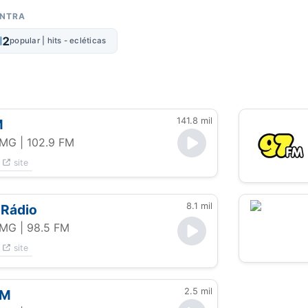
ONTRA
2
popular | hits - ecléticas
141.8 mil
M
- MG
| 102.9 FM
site
8.1 mil
 Rádio
- MG
| 98.5 FM
site
2.5 mil
FM