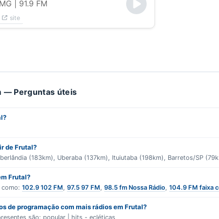
- MG
| 91.9 FM
site
 — Perguntas úteis
l?
ir de Frutal?
Uberlândia (183km), Uberaba (137km), Ituiutaba (198km), Barretos/SP (79
em Frutal?
s como:
102.9 102 FM
,
97.5 97 FM
,
98.5 fm Nossa Rádio
,
104.9 FM faixa c
ros de programação com mais rádios em Frutal?
presentes são:
popular | hits - ecléticas