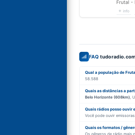
Frutal 
info
FAQ
tudoradio.com
Qual a população de Fruta
58.588
Quais as distâncias a part
Belo Horizonte (608km)
, 
Quais rádios posso ouvir 
Você pode ouvir emissora
Quais os formatos / gêne
Os gêneros de rádio mais 