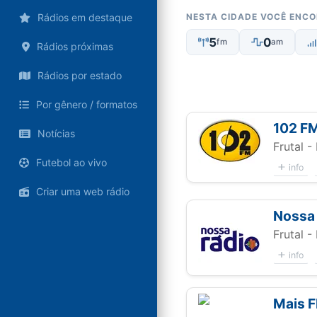
NESTA CIDADE VOCÊ ENC
Rádios em destaque
5
0
fm
am
Rádios próximas
Rádios por estado
Por gênero / formatos
102 F
Notícias
Frutal 
Futebol ao vivo
info
Criar uma web rádio
Nossa
Frutal 
info
Mais 