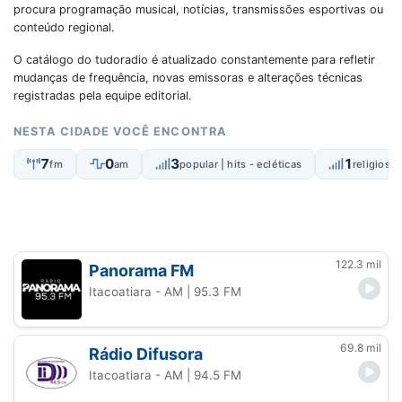
procura programação musical, notícias, transmissões esportivas ou
conteúdo regional.
O catálogo do tudoradio é atualizado constantemente para refletir
mudanças de frequência, novas emissoras e alterações técnicas
registradas pela equipe editorial.
NESTA CIDADE VOCÊ ENCONTRA
7
0
3
1
fm
am
popular | hits - ecléticas
religiosas
122.3 mil
Panorama FM
Itacoatiara - AM
| 95.3 FM
69.8 mil
Rádio Difusora
Itacoatiara - AM
| 94.5 FM