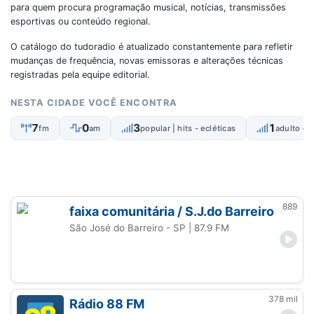
para quem procura programação musical, notícias, transmissões
esportivas ou conteúdo regional.
O catálogo do tudoradio é atualizado constantemente para refletir
mudanças de frequência, novas emissoras e alterações técnicas
registradas pela equipe editorial.
NESTA CIDADE VOCÊ ENCONTRA
7
0
3
1
fm
am
popular | hits - ecléticas
adulto c
889
faixa comunitária / S.J.do Barreiro
São José do Barreiro - SP
| 87.9 FM
378 mil
Rádio 88 FM