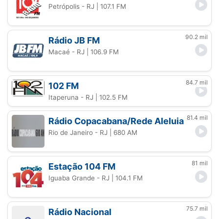
Petrópolis - RJ
| 107.1 FM
90.2 mil
Rádio JB FM
Macaé - RJ
| 106.9 FM
84.7 mil
102 FM
Itaperuna - RJ
| 102.5 FM
81.4 mil
Rádio Copacabana/Rede Aleluia
Rio de Janeiro - RJ
| 680 AM
81 mil
Estação 104 FM
Iguaba Grande - RJ
| 104.1 FM
75.7 mil
Rádio Nacional