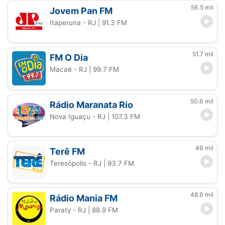
56.5 mil
Jovem Pan FM
Itaperuna - RJ
| 91.3 FM
51.7 mil
FM O Dia
Macaé - RJ
| 99.7 FM
50.6 mil
Rádio Maranata Rio
Nova Iguaçu - RJ
| 107.3 FM
49 mil
Terê FM
Teresópolis - RJ
| 93.7 FM
48.9 mil
Rádio Mania FM
Paraty - RJ
| 88.9 FM