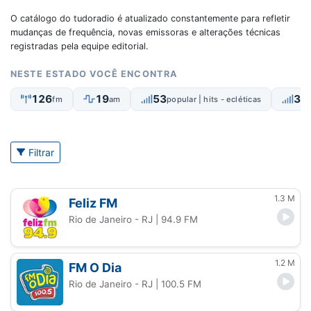
O catálogo do tudoradio é atualizado constantemente para refletir
mudanças de frequência, novas emissoras e alterações técnicas
registradas pela equipe editorial.
NESTE ESTADO VOCÊ ENCONTRA
126
19
53
35
fm
am
popular | hits - ecléticas
Filtrar
1.3 M
Feliz FM
Rio de Janeiro - RJ
| 94.9 FM
1.2 M
FM O Dia
Rio de Janeiro - RJ
| 100.5 FM