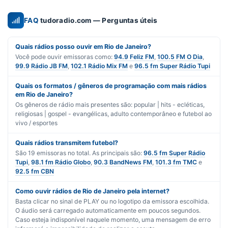
FAQ
tudoradio.com — Perguntas úteis
Quais rádios posso ouvir em Rio de Janeiro?
Você pode ouvir emissoras como:
94.9 Feliz FM
,
100.5 FM O Dia
,
99.9 Rádio JB FM
,
102.1 Rádio Mix FM
e
96.5 fm Super Rádio Tupi
Quais os formatos / gêneros de programação com mais rádios
em Rio de Janeiro?
Os gêneros de rádio mais presentes são:
popular | hits - ecléticas
,
religiosas | gospel - evangélicas
,
adulto contemporâneo
e
futebol ao
vivo / esportes
Quais rádios transmitem futebol?
São
19
emissoras no total. As principais são:
96.5 fm Super Rádio
Tupi
,
98.1 fm Rádio Globo
,
90.3 BandNews FM
,
101.3 fm TMC
e
92.5 fm CBN
Como ouvir rádios de Rio de Janeiro pela internet?
Basta clicar no sinal de PLAY ou no logotipo da emissora escolhida.
O áudio será carregado automaticamente em poucos segundos.
Caso esteja indisponível naquele momento, uma mensagem de erro