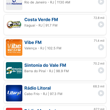
Rio de Janeiro - RJ
| 1130 AM
72.8 mil
Costa Verde FM
Itaguaí - RJ
| 91.7 FM
71.4 mil
Vibe FM
Valença - RJ
| 102.5 FM
70.2 mil
Sintonia do Vale FM
Barra do Piraí - RJ
| 98.9 FM
68.3 mil
Rádio Litoral
Cabo Frio - RJ
| 97.3 FM
67.2 mil