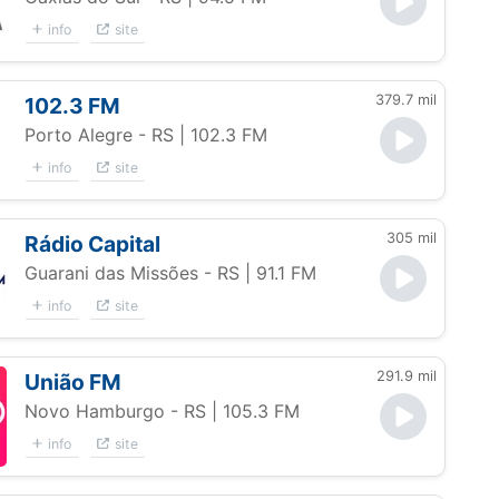
info
site
379.7 mil
102.3 FM
Porto Alegre - RS
| 102.3 FM
info
site
305 mil
Rádio Capital
Guarani das Missões - RS
| 91.1 FM
info
site
291.9 mil
União FM
Novo Hamburgo - RS
| 105.3 FM
info
site