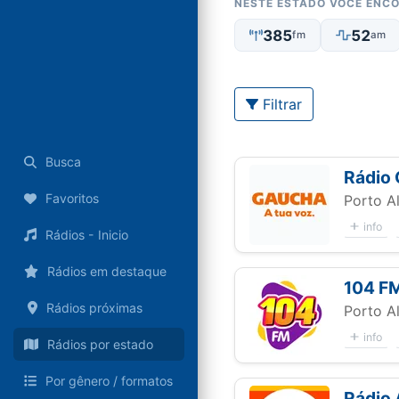
NESTE ESTADO VOCÊ ENC
385
52
fm
am
Filtrar
Busca
Rádio
Favoritos
Porto A
info
Rádios - Inicio
Rádios em destaque
104 F
Rádios próximas
Porto A
info
Rádios por estado
Por gênero / formatos
Rádio 