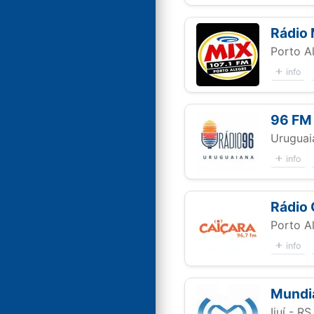
Rádio
Porto A
info
96 FM
Uruguai
info
Rádio 
Porto A
info
Mundi
Ijuí - RS