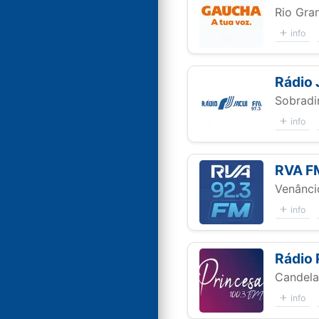
Rio Gra
info
Rádio 
Sobradi
info
RVA F
Venânci
info
Rádio 
Candela
info