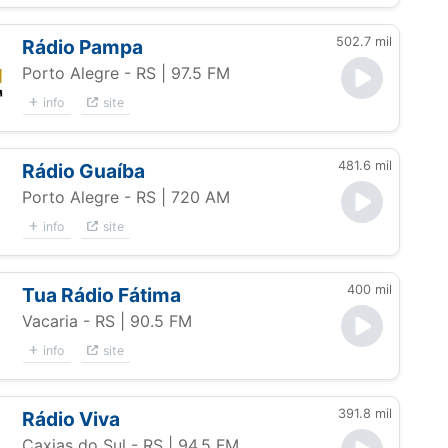
502.7 mil
Rádio Pampa
Porto Alegre - RS
| 97.5 FM
info
site
481.6 mil
Rádio Guaíba
Porto Alegre - RS
| 720 AM
info
site
400 mil
Tua Rádio Fátima
Vacaria - RS
| 90.5 FM
info
site
391.8 mil
Rádio Viva
Caxias do Sul - RS
| 94.5 FM