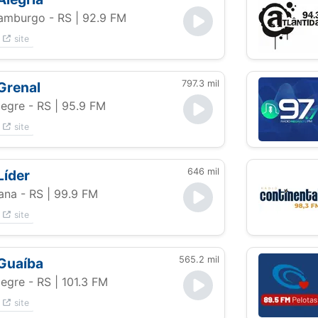
amburgo - RS
| 92.9 FM
site
797.3 mil
Grenal
legre - RS
| 95.9 FM
site
646 mil
Líder
ana - RS
| 99.9 FM
site
565.2 mil
Guaíba
legre - RS
| 101.3 FM
site