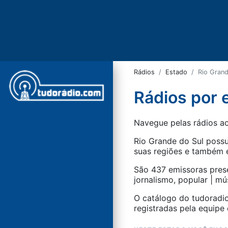
Rádios
Estado
Rio Grand
Rádios por 
Navegue pelas rádios ao
Rio Grande do Sul
possu
suas regiões e também e
São
437
emissoras prese
jornalismo
,
popular | mú
O catálogo do tudoradio
registradas pela equipe e