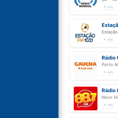
info
Estaç
Estação
info
Rádio
Porto A
info
Rádio 
Novo H
info