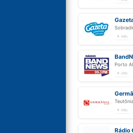
Gazet
Sobradi
info
BandN
Porto A
info
Germâ
Teutôni
info
Rádio 