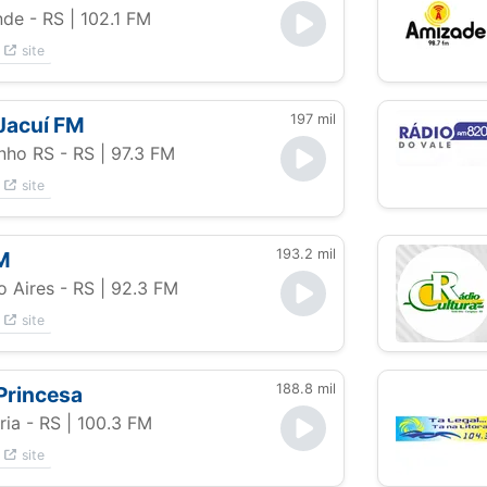
nde - RS
| 102.1 FM
site
197 mil
Jacuí FM
nho RS - RS
| 97.3 FM
site
193.2 mil
M
o Aires - RS
| 92.3 FM
site
188.8 mil
Princesa
ria - RS
| 100.3 FM
site