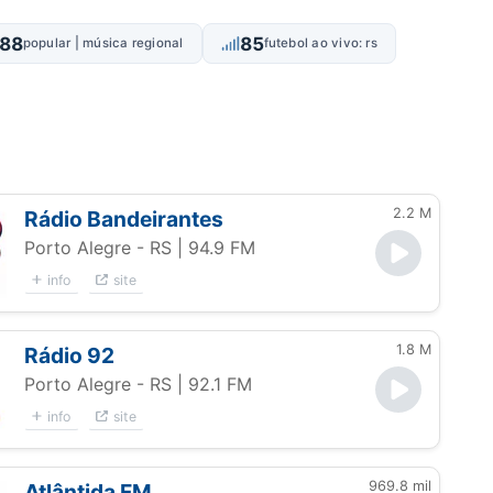
88
85
popular | música regional
futebol ao vivo: rs
2.2 M
Rádio Bandeirantes
Porto Alegre - RS
| 94.9 FM
info
site
1.8 M
Rádio 92
Porto Alegre - RS
| 92.1 FM
info
site
969.8 mil
Atlântida FM