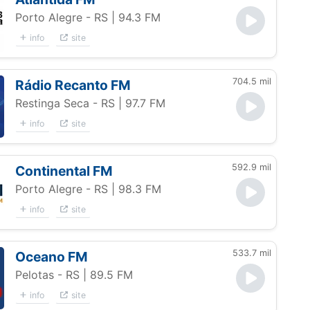
Porto Alegre - RS
| 94.3 FM
info
site
704.5 mil
Rádio Recanto FM
Restinga Seca - RS
| 97.7 FM
info
site
592.9 mil
Continental FM
Porto Alegre - RS
| 98.3 FM
info
site
533.7 mil
Oceano FM
Pelotas - RS
| 89.5 FM
info
site