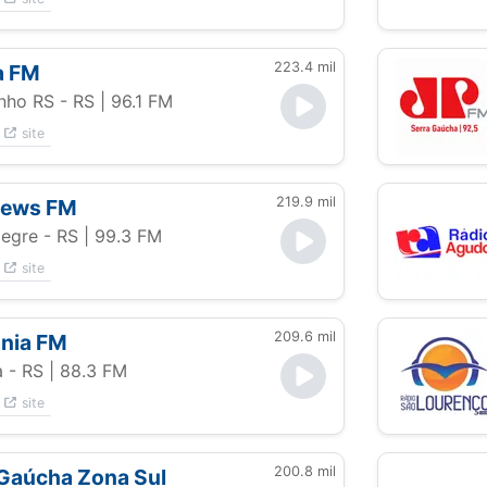
223.4 mil
a FM
nho RS - RS
| 96.1 FM
site
219.9 mil
ews FM
legre - RS
| 99.3 FM
site
209.6 mil
nia FM
a - RS
| 88.3 FM
site
200.8 mil
Gaúcha Zona Sul