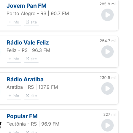
285.8 mil
Jovem Pan FM
Porto Alegre - RS
| 90.7 FM
info
site
254.7 mil
Rádio Vale Feliz
Feliz - RS
| 96.3 FM
info
site
230.9 mil
Rádio Aratiba
Aratiba - RS
| 107.9 FM
info
site
227 mil
Popular FM
Teutônia - RS
| 96.9 FM
info
site