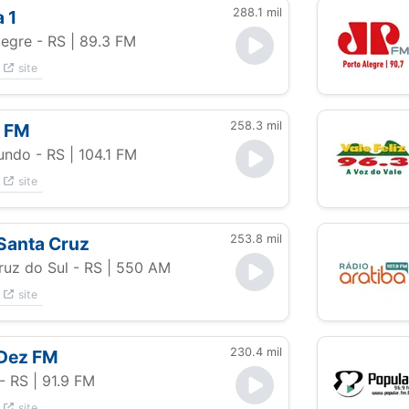
288.1 mil
 1
legre - RS
| 89.3 FM
site
258.3 mil
 FM
undo - RS
| 104.1 FM
site
253.8 mil
Santa Cruz
ruz do Sul - RS
| 550 AM
site
230.4 mil
 Dez FM
 - RS
| 91.9 FM
site