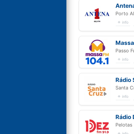
Antena
Porto A
info
Massa
Passo F
info
Rádio 
Santa C
info
Rádio
Pelotas
info