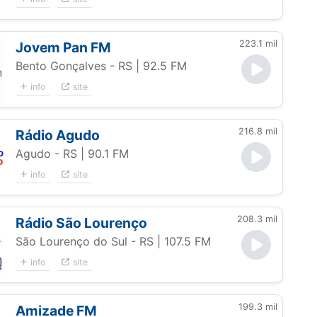
223.1 mil
Jovem Pan FM
Bento Gonçalves - RS
| 92.5 FM
info
site
216.8 mil
Rádio Agudo
Agudo - RS
| 90.1 FM
info
site
208.3 mil
Rádio São Lourenço
São Lourenço do Sul - RS
| 107.5 FM
info
site
199.3 mil
Amizade FM