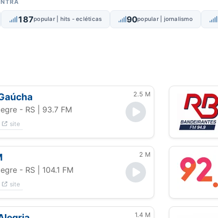
ONTRA
187
90
popular | hits - ecléticas
popular | jornalismo
2.5 M
 Gaúcha
legre - RS
| 93.7 FM
site
2 M
M
legre - RS
| 104.1 FM
site
1.4 M
Alegria