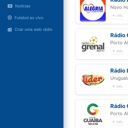
Notícias
Novo H
info
Futebol ao vivo
Criar uma web rádio
Rádio 
Porto A
info
Rádio 
Uruguai
info
Rádio 
Porto A
info