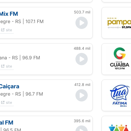
503.7 mil
 Mix FM
legre - RS
| 107.1 FM
site
488.4 mil
ana - RS
| 96.9 FM
site
412.8 mil
Caiçara
legre - RS
| 96.7 FM
site
395.6 mil
al FM
| 96.5 FM