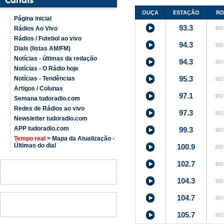
OUÇA
ESTAÇÃO
RD
Página inicial
93.3
Rádios Ao Vivo
Rádios / Futebol ao vivo
94.3
Dials (listas AM/FM)
Notícias - últimas da redação
94.3
Notícias - O Rádio hoje
95.3
Notícias - Tendências
Artigos / Colunas
97.1
Semana tudoradio.com
Redes de Rádios ao vivo
97.3
Newsletter tudoradio.com
APP tudoradio.com
99.3
Tempo real
> Mapa da Atualização -
Últimas do dial
100.9
102.7
104.3
104.7
105.7