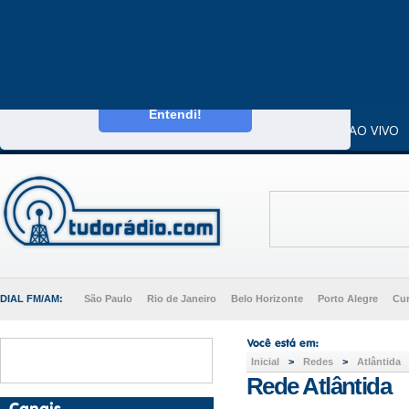
Este website usa cookies para melhorar a sua
experiência enquanto utilizador.
Saiba mais
Entendi!
CAPA
DIALS
RÁDIOS AO VIVO
DIAL FM/AM:
São Paulo
Rio de Janeiro
Belo Horizonte
Porto Alegre
Cur
Inicial
>
Redes
>
Atlântida
Rede Atlântida