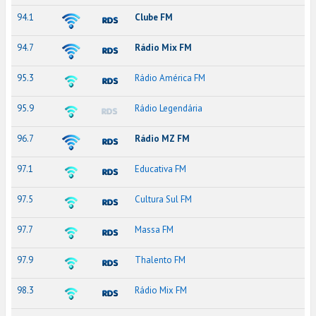
94.1
Clube FM
94.7
Rádio Mix FM
95.3
Rádio América FM
95.9
Rádio Legendária
96.7
Rádio MZ FM
97.1
Educativa FM
97.5
Cultura Sul FM
97.7
Massa FM
97.9
Thalento FM
98.3
Rádio Mix FM