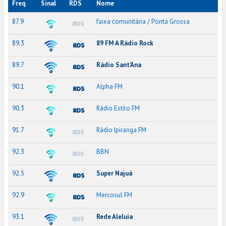
Freq.
Sinal
RDS
Nome
87.9
faixa comunitária / Ponta Grossa
89.3
89 FM A Rádio Rock
89.7
Rádio Sant'Ana
90.1
Alpha FM
90.3
Rádio Estilo FM
91.7
Rádio Ipiranga FM
92.3
BBN
92.5
Super Najuá
92.9
Mercosul FM
93.1
Rede Aleluia