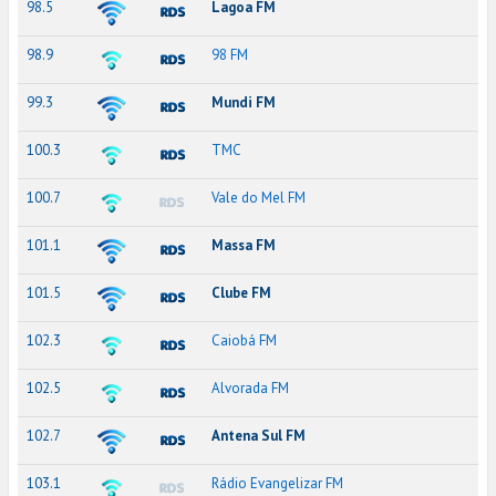
98.5
Lagoa FM
98.9
98 FM
99.3
Mundi FM
100.3
TMC
100.7
Vale do Mel FM
101.1
Massa FM
101.5
Clube FM
102.3
Caiobá FM
102.5
Alvorada FM
102.7
Antena Sul FM
103.1
Rádio Evangelizar FM