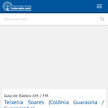
Toggl
naviga
Buscar em dials...
Rádio
Cidade
Buscar
Guia de Rádios AM / FM
Teixeira Soares (Colônia Guaraúna /