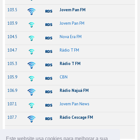
103.5
Jovem Pan FM
103.9
Jovem Pan FM
104.5
Nova Era FM
104.7
Rádio T FM
105.3
Rádio T FM
105.9
CBN
106.9
Rádio Najuá FM
107.1
Jovem Pan News
107.7
Rádio Cescage FM
107.9
Rádio T FM
Este website usa cookies para melhorar a sua