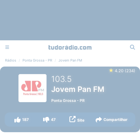
Rádios
Ponta Grossa - PR
Jovem Pan FM
★
4.20
(
234
)
103.5
Jovem Pan FM
Ponta Grossa
-
PR
187
47
Compartilhar
Site