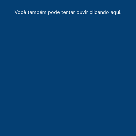
Você também pode tentar ouvir clicando aqui.
LISTA DE RÁDIOS DE PONTA GROSSA
87.9
FM
faixa comunitária / Ponta Grossa
-
Ponta Grossa
89.7
FM
Rádio Sant'Ana
-
Ponta Grossa
92.5
FM
Super Najuá
-
Irati
93.1
FM
Rede Aleluia
-
Ponta Grossa
94.1
FM
Clube FM
-
Ponta Grossa
94.7
FM
Rádio Mix FM
-
Ponta Grossa