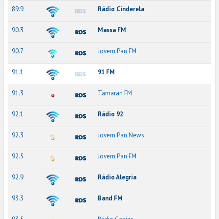
89.9
Rádio Cinderela
90.3
Massa FM
90.7
Jovem Pan FM
91.1
91 FM
91.3
Tamaran FM
92.1
Rádio 92
92.3
Jovem Pan News
92.5
Jovem Pan FM
92.9
Rádio Alegria
93.3
Band FM