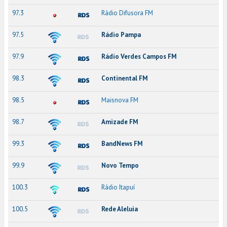
97.3
Rádio Difusora FM
97.5
Rádio Pampa
97.9
Rádio Verdes Campos FM
98.3
Continental FM
98.5
Maisnova FM
98.7
Amizade FM
99.3
BandNews FM
99.9
Novo Tempo
100.3
Rádio Itapuí
100.5
Rede Aleluia