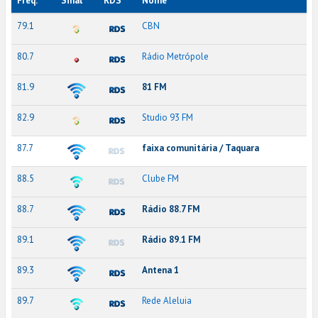
Freq.
Sinal
RDS
Nome
79.1
CBN
80.7
Rádio Metrópole
81.9
81 FM
82.9
Studio 93 FM
87.7
faixa comunitária / Taquara
88.5
Clube FM
88.7
Rádio 88.7 FM
89.1
Rádio 89.1 FM
89.3
Antena 1
89.7
Rede Aleluia