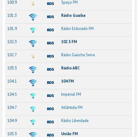
100.9
Spaço FM
101.3
Rádio Guaíba
101.9
Rádio Eldorado FM
102.3
102.3 FM
102.7
Rádio Gaúcha Serra
103.3
Rádio ABC
104.1
104 FM
104.5
Imperial FM
104.7
Atlântida FM
104.9
Rádio Liberdade
105.3
União FM