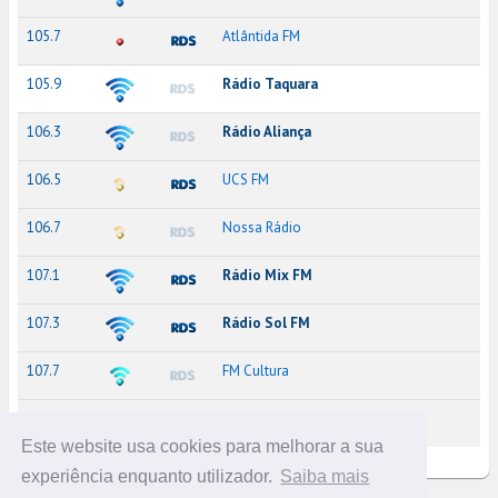
105.7
Atlântida FM
105.9
Rádio Taquara
106.3
Rádio Aliança
106.5
UCS FM
106.7
Nossa Rádio
107.1
Rádio Mix FM
107.3
Rádio Sol FM
107.7
FM Cultura
107.9
Rádio Mãe de Deus
Este website usa cookies para melhorar a sua
experiência enquanto utilizador.
Saiba mais