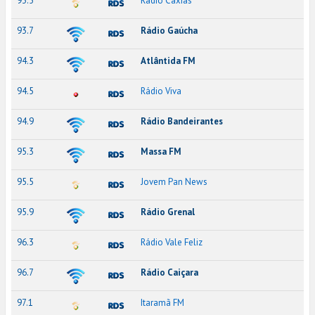
93.5
Rádio Caxias
93.7
Rádio Gaúcha
94.3
Atlântida FM
94.5
Rádio Viva
94.9
Rádio Bandeirantes
95.3
Massa FM
95.5
Jovem Pan News
95.9
Rádio Grenal
96.3
Rádio Vale Feliz
96.7
Rádio Caiçara
97.1
Itaramã FM