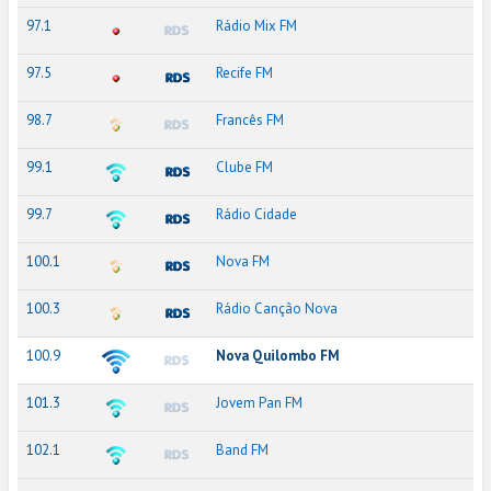
97.1
Rádio Mix FM
97.5
Recife FM
98.7
Francês FM
99.1
Clube FM
99.7
Rádio Cidade
100.1
Nova FM
100.3
Rádio Canção Nova
100.9
Nova Quilombo FM
101.3
Jovem Pan FM
102.1
Band FM