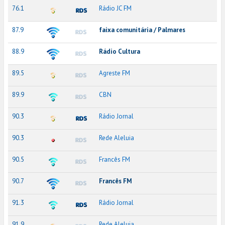
76.1
Rádio JC FM
87.9
faixa comunitária / Palmares
88.9
Rádio Cultura
89.5
Agreste FM
89.9
CBN
90.3
Rádio Jornal
90.3
Rede Aleluia
90.5
Francês FM
90.7
Francês FM
91.3
Rádio Jornal
91.9
Rede Aleluia