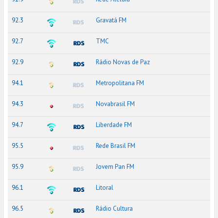
92.3
Gravatá FM
92.7
TMC
92.9
Rádio Novas de Paz
94.1
Metropolitana FM
94.3
Novabrasil FM
94.7
Liberdade FM
95.5
Rede Brasil FM
95.9
Jovem Pan FM
96.1
Litoral
96.5
Rádio Cultura