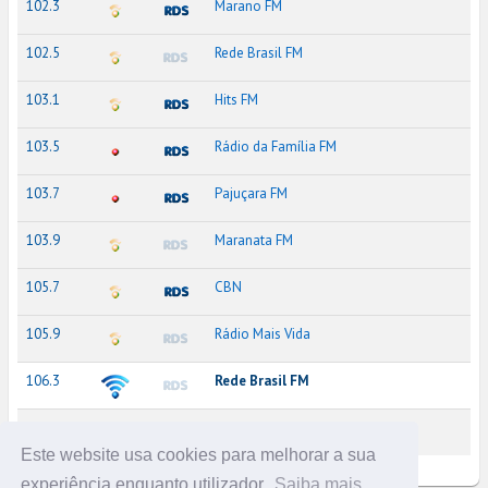
102.3
Marano FM
102.5
Rede Brasil FM
103.1
Hits FM
103.5
Rádio da Família FM
103.7
Pajuçara FM
103.9
Maranata FM
105.7
CBN
105.9
Rádio Mais Vida
106.3
Rede Brasil FM
107.9
Tribuna FM
Este website usa cookies para melhorar a sua
experiência enquanto utilizador.
Saiba mais