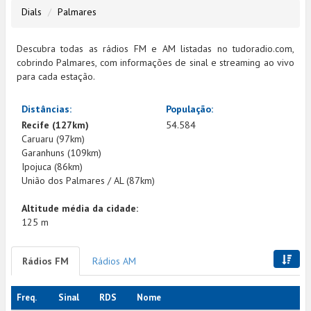
Dials
Palmares
Descubra todas as rádios FM e AM listadas no tudoradio.com,
cobrindo Palmares, com informações de sinal e streaming ao vivo
para cada estação.
Distâncias:
População:
Recife (127km)
54.584
Caruaru (97km)
Garanhuns (109km)
Ipojuca (86km)
União dos Palmares / AL (87km)
Altitude média da cidade:
125 m
Rádios FM
Rádios AM
Freq.
Sinal
RDS
Nome