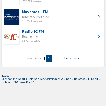
200283 acessos
Novabrasil FM
Ribeirão Preto-SP
132944 acessos
Rádio JC FM
Recife-PE
53517 acessos
« Anterior
|
1
|
2
|
Próximo »
Tags:
Ouvir online Sport x Botafogo SP,
Assistir ao vivo Sport x Botafogo SP,
Sport x
Botafogo SP,
Serie B - 17