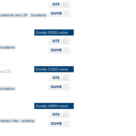
Futebol Ao Vivo: SP
Jornalismo
Ouvida 252911 vezes
Jornalismo
Ouvida 171615 vezes
eza-CE
Jornalismo
Ouvida 148954 vezes
Popular | Hits - ecléticas