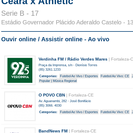
Ceará x Athletic
Serie B - 17
Estádio Governador Plácido Aderaldo Castelo
- 1
Ouvir online / Assistir online - Ao vivo
Verdinha FM / Rádio Verdes Mares
| Fortaleza-
Praça da Imprensa, s/n - Dionísio Torres
(85) 3261.1233
Categorias:
Futebol Ao Vivo / Esportes
Futebol Ao Vivo: CE
Popular | Música Regional
O POVO CBN
| Fortaleza-CE
Av. Aguanambi, 282 - José Bonifácio
(85) 3066. 4030
Categorias:
Futebol Ao Vivo / Esportes
Futebol Ao Vivo: CE
BandNews FM
| Fortaleza-CE