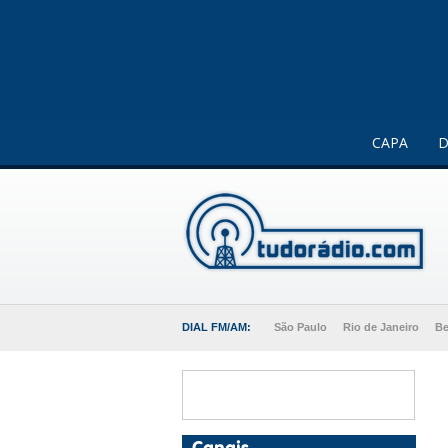
Este website usa cookies para melhorar a sua experiência 
CAPA
D
DIAL FM/AM:
São Paulo
Rio de Janeiro
Be