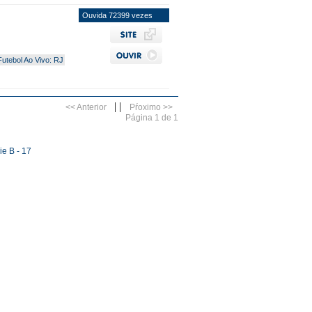
Ouvida 72399 vezes
Futebol Ao Vivo: RJ
|
|
<< Anterior
Pŕoximo >>
Página 1 de 1
ie B - 17