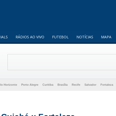
enquanto utilizador.
Saiba mais
IALS
RÁDIOS AO VIVO
FUTEBOL
NOTÍCIAS
MAPA
lo Horizonte
Porto Alegre
Curitiba
Brasília
Recife
Salvador
Fortaleza