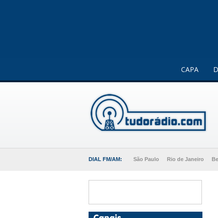
Este website usa cookies para melhorar a sua experiência 
CAPA
D
DIAL FM/AM:
São Paulo
Rio de Janeiro
Be