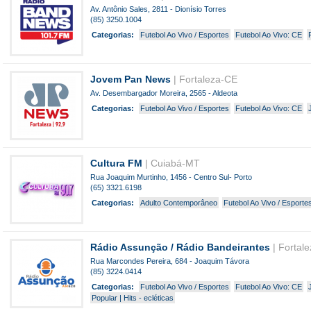
Av. Antônio Sales, 2811 - Dionísio Torres
(85) 3250.1004
Categorias:
Futebol Ao Vivo / Esportes
Futebol Ao Vivo: CE
Jovem Pan News
| Fortaleza-CE
Av. Desembargador Moreira, 2565 - Aldeota
Categorias:
Futebol Ao Vivo / Esportes
Futebol Ao Vivo: CE
Cultura FM
| Cuiabá-MT
Rua Joaquim Murtinho, 1456 - Centro Sul- Porto
(65) 3321.6198
Categorias:
Adulto Contemporâneo
Futebol Ao Vivo / Esporte
Rádio Assunção / Rádio Bandeirantes
| Fortal
Rua Marcondes Pereira, 684 - Joaquim Távora
(85) 3224.0414
Categorias:
Futebol Ao Vivo / Esportes
Futebol Ao Vivo: CE
Popular | Hits - ecléticas