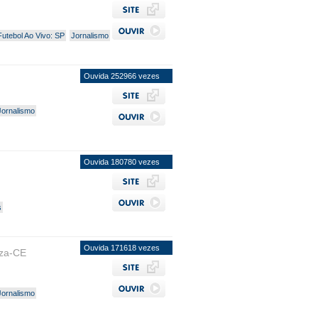
Futebol Ao Vivo: SP
Jornalismo
Ouvida 252966 vezes
Jornalismo
Ouvida 180780 vezes
s
Ouvida 171618 vezes
eza-CE
Jornalismo