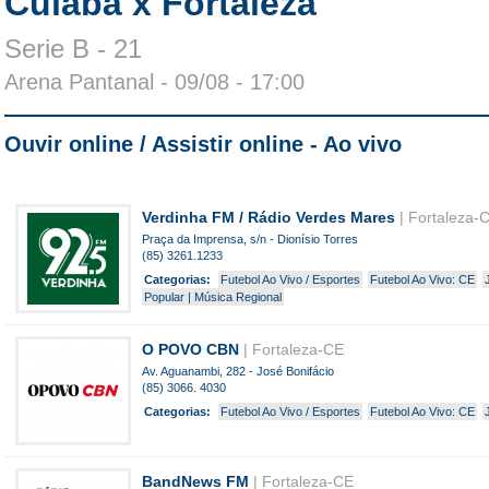
Cuiabá x Fortaleza
Serie B - 21
Arena Pantanal
- 09/08 - 17:00
Ouvir online / Assistir online - Ao vivo
Verdinha FM / Rádio Verdes Mares
| Fortaleza-
Praça da Imprensa, s/n - Dionísio Torres
(85) 3261.1233
Categorias:
Futebol Ao Vivo / Esportes
Futebol Ao Vivo: CE
Popular | Música Regional
O POVO CBN
| Fortaleza-CE
Av. Aguanambi, 282 - José Bonifácio
(85) 3066. 4030
Categorias:
Futebol Ao Vivo / Esportes
Futebol Ao Vivo: CE
BandNews FM
| Fortaleza-CE