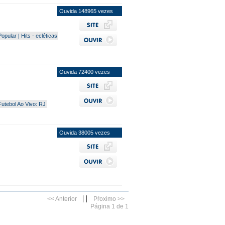
Ouvida 148965 vezes
Popular | Hits - ecléticas
Ouvida 72400 vezes
Futebol Ao Vivo: RJ
Ouvida 38005 vezes
|
|
<< Anterior
Pŕoximo >>
Página 1 de 1