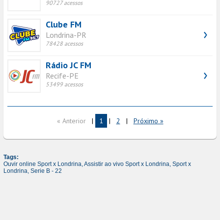
90727 acessos
Clube FM
Londrina-PR
78428 acessos
Rádio JC FM
Recife-PE
53499 acessos
« Anterior
|
1
|
2
|
Próximo »
Tags:
Ouvir online Sport x Londrina,
Assistir ao vivo Sport x Londrina,
Sport x
Londrina,
Serie B - 22