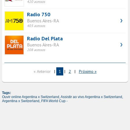
420 acessos
Radio 750
Buenos Aires-RA
403 acessos
Radio Del Plata
Buenos Aires-RA
208 acessos
« Anterior
|
1
|
2
|
Próximo »
Tags:
Ouvir online Argentina x Switzerland,
Assistir ao vivo Argentina x Switzerland,
Argentina x Switzerland,
FIFA World Cup -