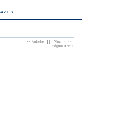
a online:
|
|
<< Anterior
Pŕoximo >>
Página 0 de 1