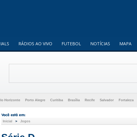
enquanto utilizador.
Saiba mais
IALS
RÁDIOS AO VIVO
FUTEBOL
NOTÍCIAS
MAPA
lo Horizonte
Porto Alegre
Curitiba
Brasília
Recife
Salvador
Fortaleza
Inicial
>
Jogos