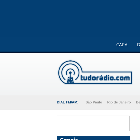
Este website usa cookies para melhorar a sua experiência 
CAPA
D
DIAL FM/AM:
São Paulo
Rio de Janeiro
Be