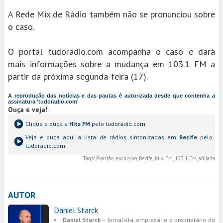
A Rede Mix de Rádio também não se pronunciou sobre
o caso.
O portal tudoradio.com acompanha o caso e dará
mais informações sobre a mudança em 103.1 FM a
partir da próxima segunda-feira (17).
A reprodução das notícias e das pautas é autorizada desde que contenha a
assinatura 'tudoradio.com'
Ouça e veja!
:
Clique e ouça a
Hits FM
pelo tudoradio.com.
Veja e ouça aqui a lista de rádios sintonizadas em
Recife
pelo
tudoradio.com.
Tags:
Plantão, exclusivo, Recife, Mix FM, 103.1 FM, afiliada
AUTOR
Daniel Starck
Daniel Starck
– Jornalista, empresário e proprietário do