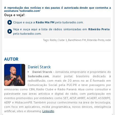
A reprodução das notícias e das pautas é autorizada desde que contenha a
assinatura 'tudoradio.com'
Ouça e veja!
:
Clique e ouça a
Rádio Mix FM
pelo tudoradio.com.
Veja e ouça aqui a lista de rádios sintonizadas em
Ribeirão Preto
pelo tudoradio.com.
Tags:
Rádio, Clube 1, BandNews FM, Ribeirão Preto, rede
AUTOR
Daniel Starck
Daniel Starck
– Jornalista, empresário e proprietário do
tudoradio.com
, maior portal brasileiro dedicado à
radiodifusão, com mais de 20 anos no ar. É formado em
Comunicação Social pela PUC-PR e teve passagens por
emissoras como CBN, Rádio Clube e Rádio Paraná. Atua como consultor e
palestrante nas áreas artística e digital do rádio, com participação em
eventos promovidos por entidades como SET, AESP, AMIRT, ACAERT, ASSERPE,
AERP e MidiacomPB. Também possui conhecimento na área de tecnologia,
com foco em aplicativos, mídia programática, novos devices, inteligência
artificial, sites e streaming.
LinkedIn