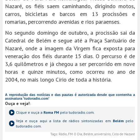
Nazaré, os fiéis saem caminhando, dirigindo motos,
carros, bicicletas e barcos em 13 procissões e
romarias, percorrendo avenidas e rios paraenses.
No segundo domingo de outubro, a procissão sai da
Catedral de Belém e segue até a Praça Santuário de
Nazaré, onde a imagem da Virgem fica exposta para
veneração dos fiéis durante 15 dias. O percurso é de
3,6 quilômetros e já chegou a ser percorrido em nove
horas e quinze minutos, como ocorreu no ano de
2004, no mais longo Círio de toda a história.
A reprodução das notícias e das pautas é autorizada desde que contenha a
assinatura 'tudoradio.com'
Ouça e veja!
:
Clique e ouça a
Roma FM
pelo tudoradio.com.
Veja e ouça aqui a lista de rádios sintonizadas em
Belém
pelo
tudoradio.com.
Tags:
Rádio, FM O Dia, Belém, aniversário, Círio de Nazaré