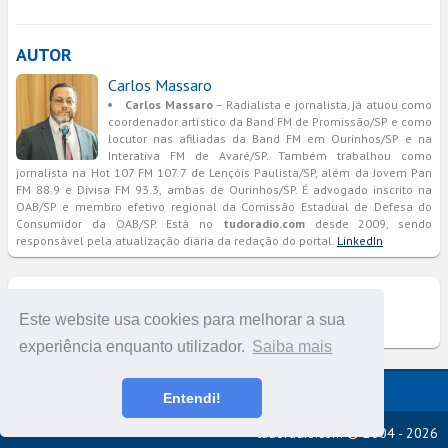
AUTOR
Carlos Massaro
Carlos Massaro
– Radialista e jornalista, já atuou como
coordenador artístico da Band FM de Promissão/SP e como
locutor nas afiliadas da Band FM em Ourinhos/SP e na
Interativa FM de Avaré/SP. Também trabalhou como
jornalista na Hot 107 FM 107.7 de Lençóis Paulista/SP, além da Jovem Pan
FM 88.9 e Divisa FM 93.3, ambas de Ourinhos/SP. É advogado inscrito na
OAB/SP e membro efetivo regional da Comissão Estadual de Defesa do
Consumidor da OAB/SP. Está no
tudoradio.com
desde 2009, sendo
responsável pela atualização diária da redação do portal.
LinkedIn
COMENTÁRIOS
Este website usa cookies para melhorar a sua
experiência enquanto utilizador.
Saiba mais
Versão completa do portal
Entendi!
tudoradio.com © 2004 - 2026