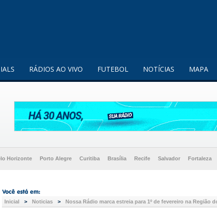
enquanto utilizador.
Saiba mais
IALS
RÁDIOS AO VIVO
FUTEBOL
NOTÍCIAS
MAPA
lo Horizonte
Porto Alegre
Curitiba
Brasília
Recife
Salvador
Fortaleza
Inicial
>
Noticias
>
Nossa Rádio marca estreia para 1º de fevereiro na Região d