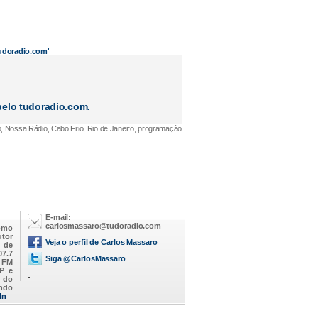
tudoradio.com'
elo tudoradio.com.
, Nossa Rádio, Cabo Frio, Rio de Janeiro, programação
E-mail:
carlosmassaro@tudoradio.com
omo
utor
Veja o perfil de Carlos Massaro
M de
07.7
Siga @CarlosMassaro
a FM
SP e
.
 do
endo
In