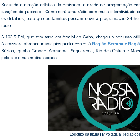
Segundo a direção artística da emissora, a grade de programação c
canções do passado. "Como será uma rádio com muita interatividade c
os detalhes, para que as famílias possam ouvir a programação 24 hor
rádio.
A 102.5 FM, que tem torre em Arraial do Cabo, chegou a ser uma afi
A emissora abrange municípios pertencentes à
Região Serrana e Regi
Búzios, Iguaba Grande, Araruama, Saquarema, Rio das Ostras e Maca
pelo site e nas mídias sociais.
Logotipo da futura FM voltada à Região do