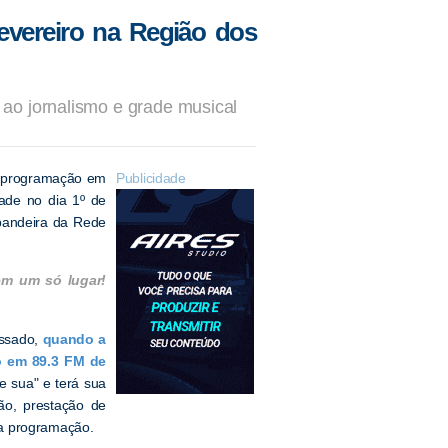
evereiro na Região dos
ao jornalismo e grade musical
a programação em
Publicidade
rade no dia 1º de
 bandeira da Rede
em um só lugar!
assado,
quando a
ão em 89.3 FM de
 sua" e terá sua
ão, prestação de
e a programação.