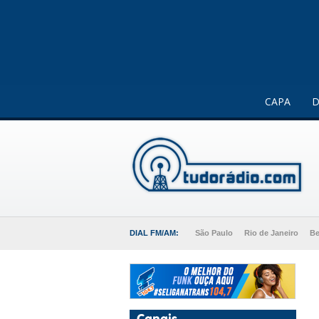
Este website usa cookies para melhorar a sua experiência 
CAPA
D
DIAL FM/AM:
São Paulo
Rio de Janeiro
Be