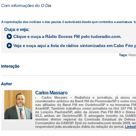
Com informações do O Dia
A reprodução das notícias e das pautas é autorizada desde que contenha a assinatura '
Ouça e veja:
Clique e ouça a
Rádio Excess FM
pelo tudoradio.com.
Veja e ouça aqui a lista de rádios sintonizadas em
Cabo Frio
p
Tags:
Rádio
Carlos Massaro
Carlos Massaro
– Radialista e jornalista, já atuou c
coordenador artístico da Band FM de Promissão/SP e como loc
nas afiliadas da Band FM em Ourinhos/SP e na Interativa F
Avaré/SP. Também trabalhou como jornalista na Hot 107 FM 1
de Lençóis Paulista/SP, além da Jovem Pan FM 88.9 e Divis
93.3, ambas de Ourinhos/SP. É advogado inscrito na OAB/
membro efetivo regional da Comissão Estadual de Defesa
Consumidor da OAB/SP. Está no
tudoradio.com
desde 2009, s
responsável pela atualização diária da redação do portal.
Linked
...