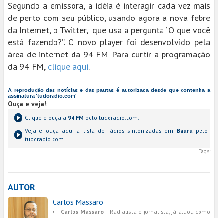
Segundo a emissora, a idéia é interagir cada vez mais
de perto com seu público, usando agora a nova febre
da Internet, o Twitter, que usa a pergunta “O que você
está fazendo?”. O novo player foi desenvolvido pela
área de internet da 94 FM. Para curtir a programação
da 94 FM,
clique aqui
.
A reprodução das notícias e das pautas é autorizada desde que contenha a
assinatura 'tudoradio.com'
Ouça e veja!
:
Clique e ouça a
94 FM
pelo tudoradio.com.
Veja e ouça aqui a lista de rádios sintonizadas em
Bauru
pelo
tudoradio.com.
Tags:
AUTOR
Carlos Massaro
Carlos Massaro
– Radialista e jornalista, já atuou como