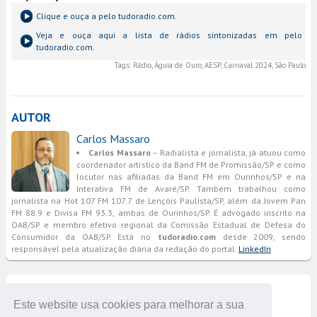
Clique e ouça a
pelo tudoradio.com.
Veja e ouça aqui a lista de rádios sintonizadas em
pelo
tudoradio.com.
Tags:
Rádio, Águia de Ouro, AESP, Carnaval 2024, São Paulo
AUTOR
Carlos Massaro
Carlos Massaro
– Radialista e jornalista, já atuou como
coordenador artístico da Band FM de Promissão/SP e como
locutor nas afiliadas da Band FM em Ourinhos/SP e na
Interativa FM de Avaré/SP. Também trabalhou como
jornalista na Hot 107 FM 107.7 de Lençóis Paulista/SP, além da Jovem Pan
FM 88.9 e Divisa FM 93.3, ambas de Ourinhos/SP. É advogado inscrito na
OAB/SP e membro efetivo regional da Comissão Estadual de Defesa do
Consumidor da OAB/SP. Está no
tudoradio.com
desde 2009, sendo
responsável pela atualização diária da redação do portal.
LinkedIn
COMENTÁRIOS
Este website usa cookies para melhorar a sua