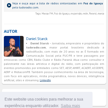
Veja e ouça aqui a lista de rádios sintonizadas em
Foz do Iguaçu
pelo tudoradio.com.
Tags:
Massa FM, Foz do Iguaçu, expansão, rede, Paraná, marca
AUTOR
Daniel Starck
Daniel Starck
– Jornalista, empresário e proprietário do
tudoradio.com
, maior portal brasileiro dedicado à
radiodifusão, com mais de 20 anos no ar. É formado em
Comunicação Social pela PUC-PR e teve passagens por
emissoras como CBN, Rádio Clube e Rádio Paraná. Atua como consultor e
palestrante nas áreas artística e digital do rádio, com participação em
eventos promovidos por entidades como SET, AESP, AMIRT, ACAERT, ASSERPE,
AERP e MidiacomPB. Também possui conhecimento na área de tecnologia,
com foco em aplicativos, mídia programática, novos devices, inteligência
artificial, sites e streaming.
LinkedIn
COMENTÁRIOS
Este website usa cookies para melhorar a sua
experiência enquanto utilizador.
Saiba mais