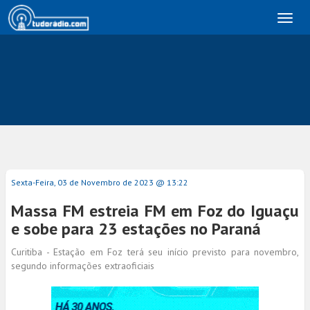
Toggl
naviga
Sexta-Feira, 03 de Novembro de 2023 @ 13:22
Massa FM estreia FM em Foz do Iguaçu
e sobe para 23 estações no Paraná
Curitiba - Estação em Foz terá seu início previsto para novembro,
segundo informações extraoficiais