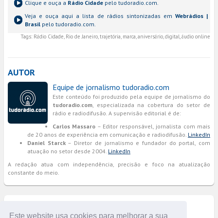
Clique e ouça a
Rádio Cidade
pelo tudoradio.com.
Veja e ouça aqui a lista de rádios sintonizadas em
Webrádios |
Brasil
pelo tudoradio.com.
Tags:
Rádio Cidade, Rio de Janeiro, trajetória, marca, aniversário, digital, áudio online
AUTOR
Equipe de jornalismo tudoradio.com
Este conteúdo foi produzido pela equipe de jornalismo do
tudoradio.com
, especializada na cobertura do setor de
rádio e radiodifusão. A supervisão editorial é de:
Carlos Massaro
– Editor responsável, jornalista com mais
de 20 anos de experiência em comunicação e radiodifusão.
LinkedIn
Daniel Starck
– Diretor de jornalismo e fundador do portal, com
atuação no setor desde 2004.
LinkedIn
A redação atua com independência, precisão e foco na atualização
constante do meio.
COMENTÁRIOS
Este website usa cookies para melhorar a sua