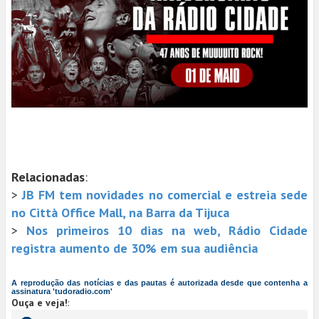
Relacionadas
:
>
JB FM tem novidades no comercial e estreia sede
no Città Office Mall, na Barra da Tijuca
>
Nos primeiros 10 dias na web, Rádio Cidade
registra aumento de 30% em sua audiência
A reprodução das notícias e das pautas é autorizada desde que contenha a
assinatura 'tudoradio.com'
Ouça e veja!
: