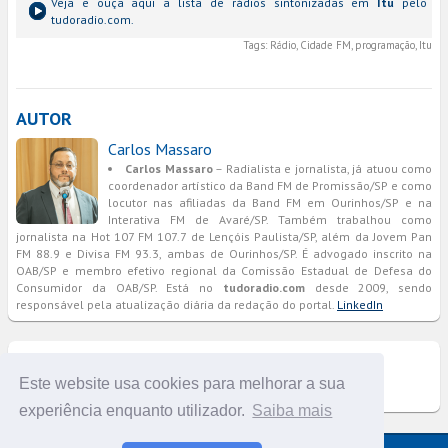
Veja e ouça aqui a lista de rádios sintonizadas em
Itu
pelo
tudoradio.com.
Tags:
Rádio, Cidade FM, programação, Itu
AUTOR
Carlos Massaro
Carlos Massaro
– Radialista e jornalista, já atuou como
coordenador artístico da Band FM de Promissão/SP e como
locutor nas afiliadas da Band FM em Ourinhos/SP e na
Interativa FM de Avaré/SP. Também trabalhou como
jornalista na Hot 107 FM 107.7 de Lençóis Paulista/SP, além da Jovem Pan
FM 88.9 e Divisa FM 93.3, ambas de Ourinhos/SP. É advogado inscrito na
OAB/SP e membro efetivo regional da Comissão Estadual de Defesa do
Consumidor da OAB/SP. Está no
tudoradio.com
desde 2009, sendo
responsável pela atualização diária da redação do portal.
LinkedIn
COMENTÁRIOS
Este website usa cookies para melhorar a sua
experiência enquanto utilizador.
Saiba mais