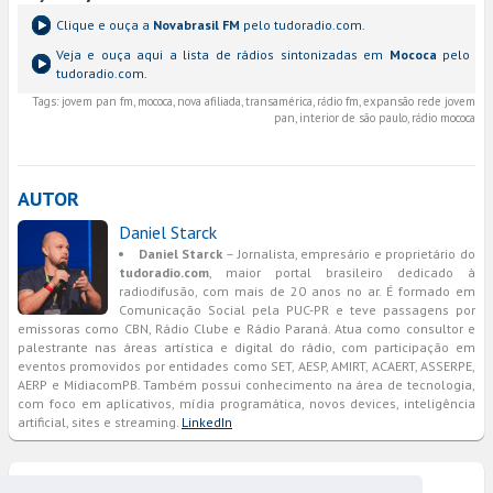
Clique e ouça a
Novabrasil FM
pelo tudoradio.com.
Veja e ouça aqui a lista de rádios sintonizadas em
Mococa
pelo
tudoradio.com.
Tags:
jovem pan fm, mococa, nova afiliada, transamérica, rádio fm, expansão rede jovem
pan, interior de são paulo, rádio mococa
AUTOR
Daniel Starck
Daniel Starck
– Jornalista, empresário e proprietário do
tudoradio.com
, maior portal brasileiro dedicado à
radiodifusão, com mais de 20 anos no ar. É formado em
Comunicação Social pela PUC-PR e teve passagens por
emissoras como CBN, Rádio Clube e Rádio Paraná. Atua como consultor e
palestrante nas áreas artística e digital do rádio, com participação em
eventos promovidos por entidades como SET, AESP, AMIRT, ACAERT, ASSERPE,
AERP e MidiacomPB. Também possui conhecimento na área de tecnologia,
com foco em aplicativos, mídia programática, novos devices, inteligência
artificial, sites e streaming.
LinkedIn
COMENTÁRIOS