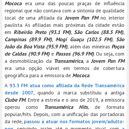
Mococa
era uma das poucas praças de influência
regional que não contava com a sintonia de qualidade
local de uma afiliada da
Jovem Pan FM
no interior
paulista. As afiliadas mais próximas da cidade estão
em
Ribeirão Preto (93.1 FM)
,
São Carlos (88.5 FM)
,
Campinas (89.9 FM)
,
Mogi Guaçu (102.5 FM)
,
São
João da Boa Vista (95.9 FM)
, além das mineiras
Poços
de Caldas (90.9 FM)
e
Passos (96.9 FM)
. Ou seja, com
a desmobilização da
Transamérica
, a
Jovem Pan FM
era uma opção viável em termos de cobertura
geográfica para a emissora de
Mococa
.
A
93.3 FM atua como afiliada da Rede Transamérica
desde 2007
, quando a marca substituiu a antiga
Clube FM
. Entre a estreia e o ano de 2019, a emissora
operou como
Transamérica Hits
, de formato
popular/hits. Depois, com a unificação das portadoras
da rede,
passou a atuar nos formatos jovem/adulto-
pop
, seguindo assim até o momento atual, com
a