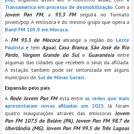
Transamérica em processo de desmobilização
. Com a
Jovem Pan FM
, a
93.3 FM
seguirá no formato
jovem/pop. A emissora é do mesmo grupo que opera a
Band FM 105.9 em Mococa
.
A
FM 93.3 de Mococa
abrange a região do
Leste
Paulista
e tem
Aguaí
,
Casa Branca
,
São José do Rio
Pardo
,
Vargem Grande do Sul
e
Guaranésia
entre
algumas das cidades que recebem o sinal da afiliada.
A estação também pode ser sintonizada em alguns
municípios do
Sul de Minas Gerais.
Expansão pelo país
A
Rede Jovem Pan FM
está entre
as redes que mais
apresentaram novas afiliadas em 2025
. Já foram
quatro inaugurações através das emissoras
Jovem
Pan FM 107.5 de Belém (PA)
,
Jovem Pan FM 98.7 de
Uberlândia (MG)
,
Jovem Pan FM 99.5 de Três Lagoas