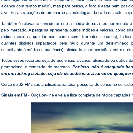
alcance com tempo médio), mas para outras, o foco é estar bem posicio
alvo. Essas situações determinarão as estratégias de cada estação, seja 
Também é relevante considerar que a média de ouvintes por minuto 
pelo mercado. A pesquisa apresenta outros índices e valores, como sh
rádios medidas, que também conta com diferentes cenários), índice a
ouvintes distintos impactados pela rádio durante um determinad
semelhante à média de audiência), afinidade, sobreposições, entre outro
Todos esses recortes, seja de audiência, alcance, afinidade ou outros da
promocional e comercial do mercado.
Por isso, não é adequado ba
em um ranking isolado, seja ele de audiência, alcance ou qualquer 
Cerca de 32 FMs são analisadas na atual pesquisa de consumo de rádio
Sinais em FM
- Ouça on-line e veja a lista completa de rádios captadas