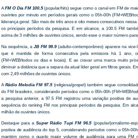
A
FM O Dia FM 100.5
(popular/hits) segue como o canal em FM de maio
ouvintes por minuto em períodos gerais como o 05h-00h (FM+WEB/tod
liderança geral. São mais de três anos e oito meses consecutivos nessa
os principais períodos da pesquisa. E em alcance, a 100.5 FM també
acima de 3 milhões de ouvintes únicos, sendo esse o maior número par
Na sequência, a
JB FM 99.9
(adulto-contemporâneo) aparece na vice-li
que é mantida de forma consecutiva pela emissora há 1 ano, c
(FM+WEB/todos os dias e locais). E ao cravar uma marca muito próx
diminuir a distância que a separa da atual líder geral em filtros gerais
com 2,49 milhões de ouvintes únicos.
A
Rádio Melodia FM 97.5
(religiosa/gospel) também segue consolida
do FM brasileiro, considerando períodos como o 05h-00h (FM+WEB/tod
a pesquisa anterior, a 97.5 FM registrou uma variação positiva de 
sequência do ranking FM nos principais períodos da pesquisa. Em alc
milhão de ouvintes únicos.
Destaque para a
Super Rádio Tupi FM 96.5
(popular/jornalismo-es
positiva de audiência do top 5, considerando períodos como o 05h-00h
mantém como o quarto maior volume de audiência para uma FM n