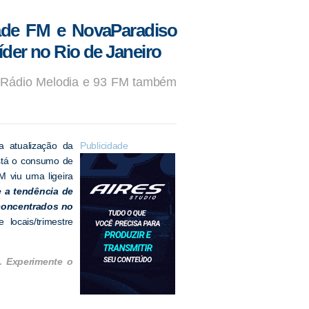
dade FM e NovaParadiso
der no Rio de Janeiro
a; Rádio Melodia e 93 FM também
a atualização da
Publicidade
stá o consumo de
M viu uma ligeira
 a tendência de
 concentrados no
ocais/trimestre
. Experimente o