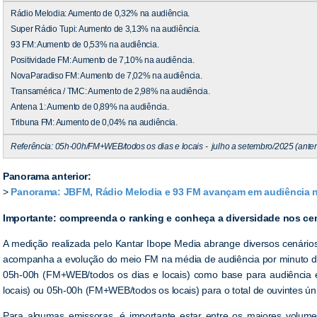
Rádio Melodia: Aumento de 0,32% na audiência.
Super Rádio Tupi: Aumento de 3,13% na audiência.
93 FM: Aumento de 0,53% na audiência.
Positividade FM: Aumento de 7,10% na audiência.
NovaParadiso FM: Aumento de 7,02% na audiência.
Transamérica / TMC: Aumento de 2,98% na audiência.
Antena 1: Aumento de 0,89% na audiência.
Tribuna FM: Aumento de 0,04% na audiência.
Referência: 05h-00h/FM+WEB/todos os dias e locais - julho a setembro/2025 (anterio
Panorama anterior:
>
Panorama: JBFM, Rádio Melodia e 93 FM avançam em audiência no
Importante: compreenda o ranking e conheça a diversidade nos ce
A medição realizada pelo Kantar Ibope Media abrange diversos cenários
e
acompanha a evolução do meio FM na média de audiência por minuto da
05h-00h (FM+WEB/todos os dias e locais) como base para audiência
locais) ou 05h-00h (FM+WEB/todos os locais) para o total de ouvintes ún
Para algumas emissoras, é importante estar entre os maiores volum