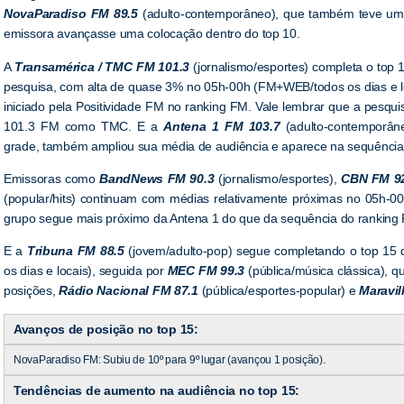
NovaParadiso FM 89.5
(adulto-contemporâneo), que também teve uma
emissora avançasse uma colocação dentro do top 10.
A
Transamérica / TMC FM 101.3
(jornalismo/esportes) completa o top 1
pesquisa, com alta de quase 3% no 05h-00h (FM+WEB/todos os dias e l
iniciado pela Positividade FM no ranking FM. Vale lembrar que a pesqu
101.3 FM como TMC. E a
Antena 1 FM 103.7
(adulto-contemporâ
grade, também ampliou sua média de audiência e aparece na sequência
Emissoras como
BandNews FM 90.3
(jornalismo/esportes),
CBN FM 9
(popular/hits) continuam com médias relativamente próximas no 05h-0
grupo segue mais próximo da Antena 1 do que da sequência do ranking 
E a
Tribuna FM 88.5
(jovem/adulto-pop) segue completando o top 15
os dias e locais), seguida por
MEC FM 99.3
(pública/música clássica),
posições,
Rádio Nacional FM 87.1
(pública/esportes-popular) e
Maravil
Avanços de posição no top 15:
NovaParadiso FM: Subiu de 10º para 9º lugar (avançou 1 posição).
Tendências de aumento na audiência no top 15: