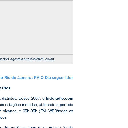
r) vs. agosto a outubro/2025 (atual).
 Rio de Janeiro; FM O Dia segue líder
nários
 distintos. Desde 2007, o
tudoradio.com
s estações medidas, utilizando o período
 e alcance, e 05h-05h (FM+WEB/todos os
icos.
es de audiência (que é a combinação de