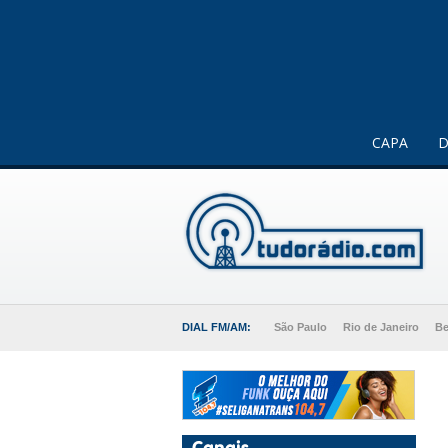
Este website usa cookies para melhorar a sua experiência 
CAPA
D
DIAL FM/AM:
São Paulo
Rio de Janeiro
Be