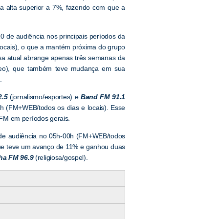
 alta superior a 7%, fazendo com que a
0 de audiência nos principais períodos da
ocais), o que a mantém próxima do grupo
isa atual abrange apenas três semanas da
neo), que também teve mudança em sua
.
2.5
(jornalismo/esportes) e
Band FM 91.1
0h (FM+WEB/todos os dias e locais). Esse
FM em períodos gerais.
 de audiência no 05h-00h (FM+WEB/todos
 que teve um avanço de 11% e ganhou duas
ha FM 96.9
(religiosa/gospel).