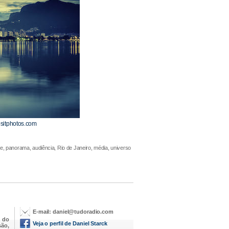
ositphotos.com
e, panorama, audiência, Rio de Janeiro, média, universo
E-mail:
daniel@tudoradio.com
 do
Veja o perfil de Daniel Starck
são,