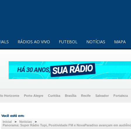
enquanto utilizador.
Saiba mais
IALS
RÁDIOS AO VIVO
FUTEBOL
NOTÍCIAS
MAPA
lo Horizonte
Porto Alegre
Curitiba
Brasília
Recife
Salvador
Fortaleza
Inicial
>
Noticias
>
Panorama: Super Rádio Tupi, Positividade FM e NovaParadiso avançam em audiência