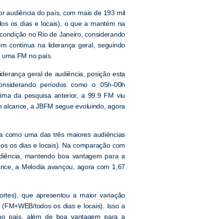
r audiência do país, com mais de 193 mil
os os dias e locais), o que a mantém na
 condição no Rio de Janeiro, considerando
m continua na liderança geral, seguindo
a uma FM no país.
derança geral de audiência, posição esta
onsiderando períodos como o 05h-00h
ima da pesquisa anterior, a 99.9 FM viu
. Em alcance, a JBFM segue evoluindo, agora
da como uma das três maiores audiências
os os dias e locais). Na comparação com
audiência, mantendo boa vantagem para a
ance, a Melodia avançou, agora com 1,67
portes), que apresentou a maior variação
 (FM+WEB/todos os dias e locais). Isso a
o país, além de boa vantagem para a