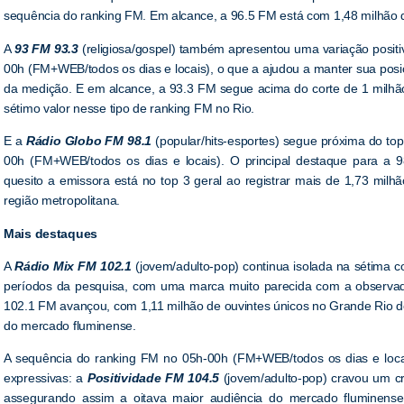
sequência do ranking FM. Em alcance, a 96.5 FM está com 1,48 milhão 
A
93 FM 93.3
(religiosa/gospel) também apresentou uma variação posit
00h (FM+WEB/todos os dias e locais), o que a ajudou a manter sua posiçã
da medição. E em alcance, a 93.3 FM segue acima do corte de 1 milhão
sétimo valor nesse tipo de ranking FM no Rio.
E a
Rádio Globo FM 98.1
(popular/hits-esportes) segue próxima do top
00h (FM+WEB/todos os dias e locais). O principal destaque para a 
quesito a emissora está no top 3 geral ao registrar mais de 1,73 milh
região metropolitana.
Mais destaques
A
Rádio Mix FM 102.1
(jovem/adulto-pop) continua isolada na sétima co
períodos da pesquisa, com uma marca muito parecida com a observa
102.1 FM avançou, com 1,11 milhão de ouvintes únicos no Grande Rio de
do mercado fluminense.
A sequência do ranking FM no 05h-00h (FM+WEB/todos os dias e locai
expressivas: a
Positividade FM 104.5
(jovem/adulto-pop) cravou um cr
assegurando assim a oitava maior audiência do mercado fluminens