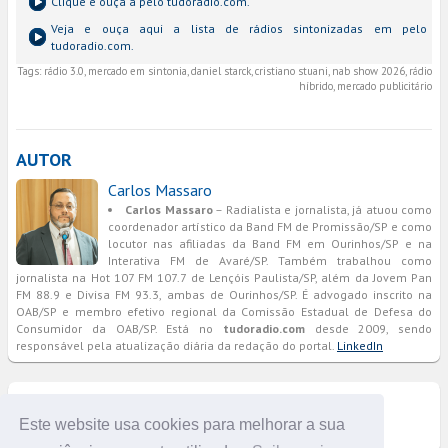
Clique e ouça a
pelo tudoradio.com.
Veja e ouça aqui a lista de rádios sintonizadas em
pelo
tudoradio.com.
Tags:
rádio 3.0, mercado em sintonia, daniel starck, cristiano stuani, nab show 2026, rádio
híbrido, mercado publicitário
AUTOR
Carlos Massaro
Carlos Massaro
– Radialista e jornalista, já atuou como
coordenador artístico da Band FM de Promissão/SP e como
locutor nas afiliadas da Band FM em Ourinhos/SP e na
Interativa FM de Avaré/SP. Também trabalhou como
jornalista na Hot 107 FM 107.7 de Lençóis Paulista/SP, além da Jovem Pan
FM 88.9 e Divisa FM 93.3, ambas de Ourinhos/SP. É advogado inscrito na
OAB/SP e membro efetivo regional da Comissão Estadual de Defesa do
Consumidor da OAB/SP. Está no
tudoradio.com
desde 2009, sendo
responsável pela atualização diária da redação do portal.
LinkedIn
COMENTÁRIOS
Este website usa cookies para melhorar a sua