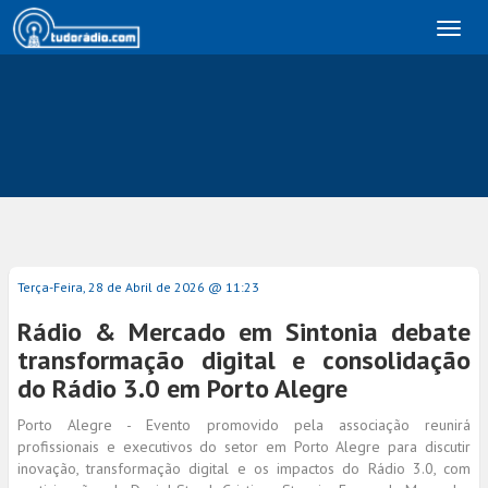
Toggl
naviga
Terça-Feira, 28 de Abril de 2026 @ 11:23
Rádio & Mercado em Sintonia debate
transformação digital e consolidação
do Rádio 3.0 em Porto Alegre
Porto Alegre - Evento promovido pela associação reunirá
profissionais e executivos do setor em Porto Alegre para discutir
inovação, transformação digital e os impactos do Rádio 3.0, com