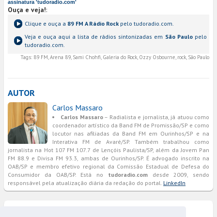
assinatura 'tudoradio.com'
Ouça e veja!
:
Clique e ouça a
89 FM A Rádio Rock
pelo tudoradio.com.
Veja e ouça aqui a lista de rádios sintonizadas em
São Paulo
pelo
tudoradio.com.
Tags:
89 FM, Arena 89, Sami Chohfi, Galeria do Rock, Ozzy Osbourne, rock, São Paulo
AUTOR
Carlos Massaro
Carlos Massaro
– Radialista e jornalista, já atuou como
coordenador artístico da Band FM de Promissão/SP e como
locutor nas afiliadas da Band FM em Ourinhos/SP e na
Interativa FM de Avaré/SP. Também trabalhou como
jornalista na Hot 107 FM 107.7 de Lençóis Paulista/SP, além da Jovem Pan
FM 88.9 e Divisa FM 93.3, ambas de Ourinhos/SP. É advogado inscrito na
OAB/SP e membro efetivo regional da Comissão Estadual de Defesa do
Consumidor da OAB/SP. Está no
tudoradio.com
desde 2009, sendo
responsável pela atualização diária da redação do portal.
LinkedIn
COMENTÁRIOS