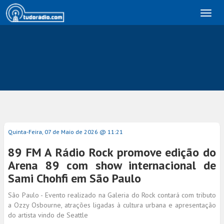
Toggl
naviga
Quinta-Feira, 07 de Maio de 2026 @ 11:21
89 FM A Rádio Rock promove edição do
Arena 89 com show internacional de
Sami Chohfi em São Paulo
São Paulo - Evento realizado na Galeria do Rock contará com tributo
a Ozzy Osbourne, atrações ligadas à cultura urbana e apresentação
do artista vindo de Seattle