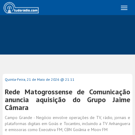
Toggl
naviga
Quinta-Feira, 21 de Maio de 2026 @ 21:11
Rede Matogrossense de Comunicação
anuncia aquisição do Grupo Jaime
Câmara
Campo Grande - Negócio envolve operações de TV, rádio, jornais e
plataformas digitais em Goiás e Tocantins, incluindo a TV Anhanguera
e emissoras como Executiva FM, CBN Goiânia e Moov FM