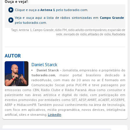
Ouça e veja!
:
Clique e ouça a
Antena 1
pelo tudoradio.com.
Veja e ouça aqui a lista de rádios sintonizadas em
Campo Grande
pelo tudoradio.com.
Tags:
Antena 1, Campo Grande, rádio FM, rádio adulto-contemporâneo, expansão de
rede, mercado de rádio, afiliadas de rádio, Radiodata
AUTOR
Daniel Starck
Daniel Starck
– Jornalista, empresário e proprietário do
tudoradio.com
, maior portal brasileiro dedicado à
radiodifusão, com mais de 20 anos no ar. É formado em
Comunicação Social pela PUC-PR e teve passagens por
emissoras como CBN, Rádio Clube e Rádio Paraná. Atua como consultor e
palestrante nas áreas artística e digital do rádio, com participação em
eventos promovidos por entidades como SET, AESP, AMIRT, ACAERT, ASSERPE,
AERP e MidiacomPB. Também possui conhecimento na área de tecnologia,
com foco em aplicativos, mídia programática, novos devices, inteligência
artificial, sites e streaming.
LinkedIn