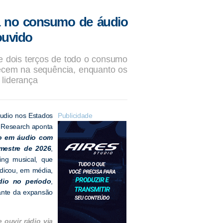
a no consumo de áudio
ouvido
e dois terços de todo o consumo
recem na sequência, enquanto os
 liderança
udio nos Estados
Publicidade
n Research aponta
o em áudio com
imestre de 2026
,
ing musical, que
dicou, em média,
io no período
,
ante da expansão
ouvir rádio via