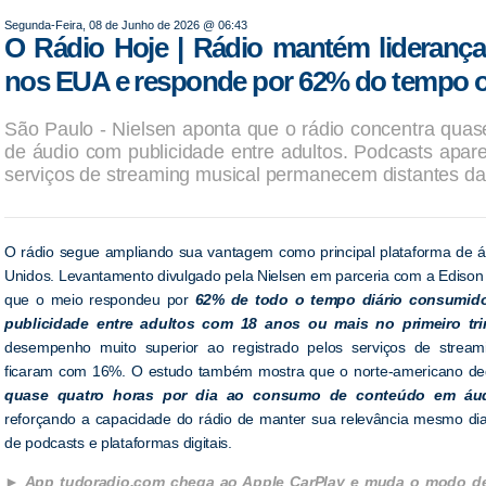
Segunda-Feira, 08 de Junho de 2026 @ 06:43
O Rádio Hoje | Rádio mantém lideranç
nos EUA e responde por 62% do tempo 
São Paulo - Nielsen aponta que o rádio concentra quas
de áudio com publicidade entre adultos. Podcasts apa
serviços de streaming musical permanecem distantes da
O rádio segue ampliando sua vantagem como principal plataforma de á
Unidos. Levantamento divulgado pela Nielsen em parceria com a Ediso
que o meio respondeu por
62% de todo o tempo diário consumid
publicidade entre adultos com 18 anos ou mais no primeiro tr
desempenho muito superior ao registrado pelos serviços de stream
ficaram com 16%. O estudo também mostra que o norte-americano de
quase quatro horas por dia ao consumo de conteúdo em áud
reforçando a capacidade do rádio de manter sua relevância mesmo di
de podcasts e plataformas digitais.
App tudoradio.com chega ao Apple CarPlay e muda o modo de 