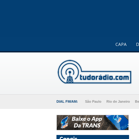
Este website usa cookies para melhorar a sua experiência 
CAPA
D
DIAL FM/AM:
São Paulo
Rio de Janeiro
Be