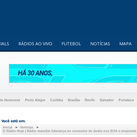
enquanto utilizador.
Saiba mais
IALS
RÁDIOS AO VIVO
FUTEBOL
NOTÍCIAS
MAPA
lo Horizonte
Porto Alegre
Curitiba
Brasília
Recife
Salvador
Fortaleza
Inicial
>
Noticias
>
O Rádio Hoje | Rádio mantém liderança no consumo de áudio nos EUA e responde