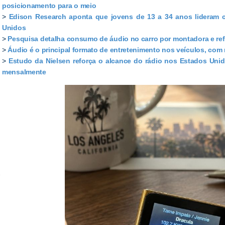
posicionamento para o meio
>
Edison Research aponta que jovens de 13 a 34 anos lideram 
Unidos
>
Pesquisa detalha consumo de áudio no carro por montadora e ref
>
Áudio é o principal formato de entretenimento nos veículos, com 
>
Estudo da Nielsen reforça o alcance do rádio nos Estados Un
mensalmente
e