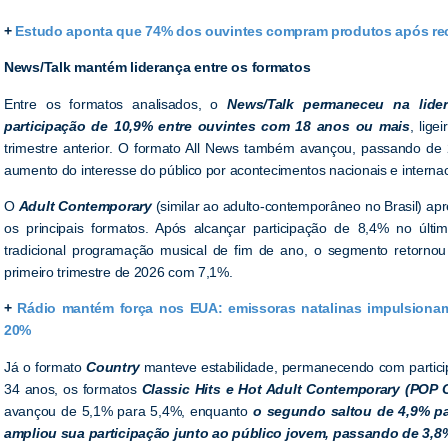
+
Estudo aponta que 74% dos ouvintes compram produtos após re
News/Talk mantém liderança entre os formatos
Entre os formatos analisados, o
News/Talk permaneceu na lider
participação de 10,9% entre ouvintes com 18 anos ou mais
, lig
trimestre anterior. O formato All News também avançou, passando de
aumento do interesse do público por acontecimentos nacionais e internac
O
Adult Contemporary
(similar ao adulto-contemporâneo no Brasil) apre
os principais formatos. Após alcançar participação de 8,4% no últi
tradicional programação musical de fim de ano, o segmento retornou
primeiro trimestre de 2026 com 7,1%.
+
Rádio mantém força nos EUA: emissoras natalinas impulsiona
20%
Já o formato
Country
manteve estabilidade, permanecendo com particip
34 anos, os formatos
Classic Hits e Hot Adult Contemporary (POP 
avançou de 5,1% para 5,4%, enquanto
o segundo saltou de 4,9% p
ampliou sua participação junto ao público jovem, passando de 3,8