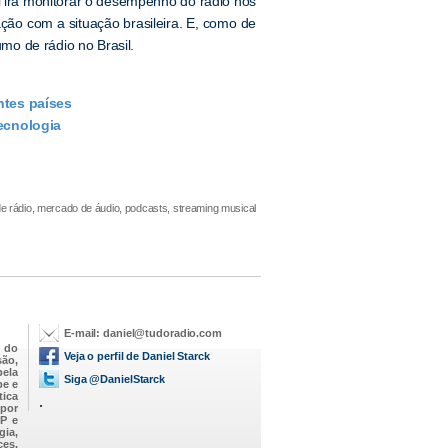
l irá monitorar o desempenho do rádio nos
ão com a situação brasileira. E, como de
o de rádio no Brasil.
ntes países
tecnologia
e rádio, mercado de áudio, podcasts, streaming musical
E-mail:
daniel@tudoradio.com
 do
Veja o perfil de Daniel Starck
são,
pela
Siga @DanielStarck
be e
tica
.
 por
P e
gia,
ces,