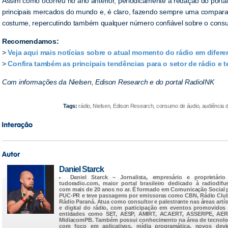
Assim como ocorreu no ano anterior, periodicamente a redação do porta
principais mercados do mundo e, é claro, fazendo sempre uma comparaç
costume, repercutindo também qualquer número confiável sobre o consum
Recomendamos:
>
Veja aqui mais notícias sobre o atual momento do rádio em difere
>
Confira também as principais tendências para o setor de rádio e 
Com informações da Nielsen, Edison Research e do portal RadioINK
Tags:
rádio, Nielsen, Edison Research, consumo de áudio, audiência d
Daniel Starck
Daniel Starck
– Jornalista, empresário e proprietário
tudoradio.com
, maior portal brasileiro dedicado à radiodifu
com mais de 20 anos no ar. É formado em Comunicação Social 
PUC-PR e teve passagens por emissoras como CBN, Rádio Clu
Rádio Paraná. Atua como consultor e palestrante nas áreas artís
e digital do rádio, com participação em eventos promovidos
entidades como SET, AESP, AMIRT, ACAERT, ASSERPE, AER
MidiacomPB. Também possui conhecimento na área de tecnolo
com foco em aplicativos, mídia programática, novos devi