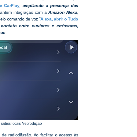
e CarPlay
,
ampliando a presença das
mantém integração com a
Amazon Alexa
,
pelo comando de voz "
Alexa, abrir o Tudo
contato entre ouvintes e emissoras,
ras
.
ádios locais / reprodução
 radiodifusão. Ao facilitar o acesso às