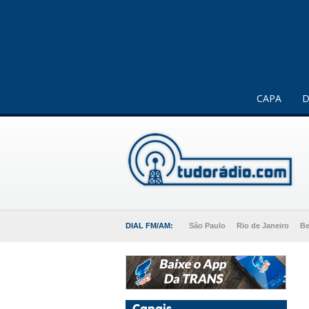
Este website usa cookies para melhorar a sua experiência 
CAPA
D
DIAL FM/AM:
São Paulo
Rio de Janeiro
Be