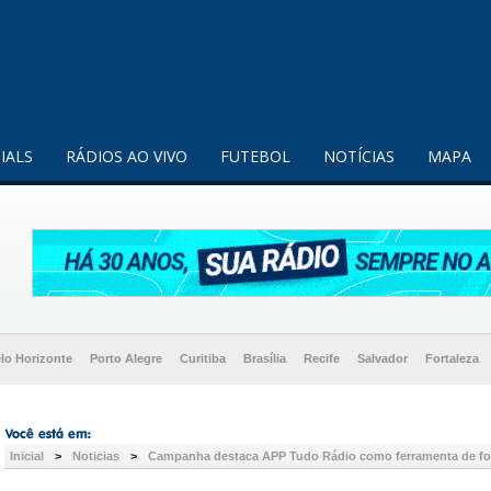
enquanto utilizador.
Saiba mais
IALS
RÁDIOS AO VIVO
FUTEBOL
NOTÍCIAS
MAPA
lo Horizonte
Porto Alegre
Curitiba
Brasília
Recife
Salvador
Fortaleza
Inicial
>
Noticias
>
Campanha destaca APP Tudo Rádio como ferramenta de fort