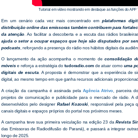
Tutorial em vídeo mostrando em destaque as funções do APP 
Em um cenário cada vez mais concentrado em
plataformas digit
distribuição online das emissoras também contribuem para fortalec
da atenção
. Ao facilitar a descoberta e a escuta das rádios brasileira
ajuda o setor a ocupar espaços que hoje são disputados por ser
podcasts
, reforçando a presença do rádio nos hábitos digitais da audiên
O lançamento da ação acompanha o momento de
consolidação d
móveis
e reforça a estratégia do
tudoradio.com
de atuar como
uma pon
digitais de escuta
. A proposta é demonstrar que a experiência de s
digital, ao mesmo tempo em que ganha recursos adicionais proporcionad
A criação da campanha é assinada pela
Agência Atrivo
, parceira 
projetos de comunicação e publicidade para o mercado de rádio. A di
desenvolvidos pelo designer
Rafael Kozoski
, responsável pela peça qu
canais digitais e espaços próprios do portal nos próximos meses.
A campanha teve sua primeira veiculação na edição 23 da
Revista Si
das Emissoras de Radiodifusão do Paraná), e passará a integrar outras i
longo de 2025.