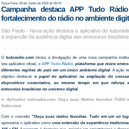
Terça-Feira, 09 de Junho de 2026 @ 06:43
Campanha destaca APP Tudo Rádio
fortalecimento do rádio no ambiente digit
São Paulo - Nova ação destaca o aplicativo do tudorad
à expansão da audiência digital das emissoras brasileira
O
tudoradio.com
iniciou a divulgação de uma nova campanha institu
seu aplicativo oficial, o
APP Tudo Rádio
,
plataforma que reúne emiss
diferentes regiões do país em um único ambiente digital
. A ação t
objetivo destacar
o papel do aplicativo na ampliação do consu
dispositivos conectados, ao mesmo tempo em que reforça 
emissoras brasileiras no universo digital
.
Aplicativo tudoradio.com: Ouça suas Rádios favoritas TUDO 
Saiba mais
Com o conceito
"Ouça suas rádios favoritas. Tudo em um só lug
apresenta o aplicativo como
uma extensão da experiência tradiciona
AM e FM
. A proposta é destacar que, mesmo em smartphones e disposi