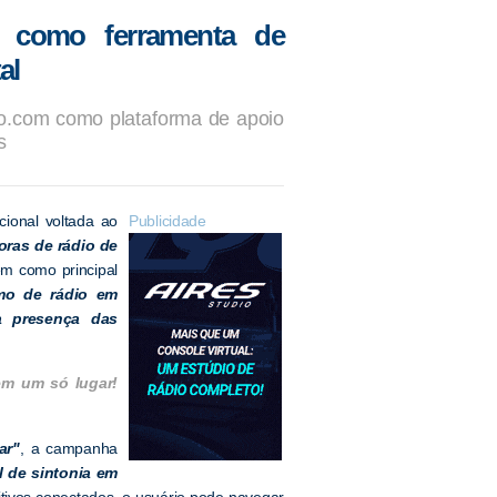
 como ferramenta de
al
io.com como plataforma de apoio
s
cional voltada ao
Publicidade
oras de rádio de
em como principal
mo de rádio em
a presença das
em um só lugar!
ar"
, a campanha
l de sintonia em
tivos conectados, o usuário pode navegar