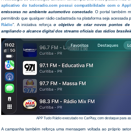
aplicativo do tudoradio.com possui compatibilidade com o Appl
emissoras no ambiente automotivo conectado
. O portal também 
permitindo que qualquer rádio cadastrada na plataforma seja acessada 
Rádio
". A iniciativa reforça
o objetivo de criar novos pontos de 
ampliando o alcance digital dos streams oficiais das rádios brasilei
APP Tudo Rádio executado no CarPlay, com destaque para as r
A campanha também reforça uma mensagem voltada ao próprio setor de