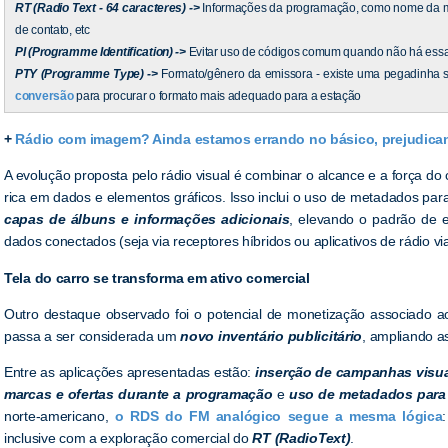
RT (Radio Text - 64 caracteres) ->
Informações da programação, como nome da mú
de contato, etc
PI (Programme Identification) ->
Evitar uso de códigos comum quando não há essa 
PTY (Programme Type) ->
Formato/gênero da emissora - existe uma pegadinha s
conversão
para procurar o formato mais adequado para a estação
+
Rádio com imagem? Ainda estamos errando no básico, prejudican
A evolução proposta pelo rádio visual é combinar o alcance e a força 
rica em dados e elementos gráficos. Isso inclui o uso de metadados par
capas de álbuns e informações adicionais
, elevando o padrão de e
dados conectados (seja via receptores híbridos ou aplicativos de rádio vi
Tela do carro se transforma em ativo comercial
Outro destaque observado foi o potencial de monetização associado ao 
passa a ser considerada um
novo inventário publicitário
, ampliando a
Entre as aplicações apresentadas estão:
inserção de campanhas visua
marcas e ofertas durante a programação
e
uso de metadados para 
norte-americano,
o RDS do FM analógico segue a mesma lógica
inclusive com a exploração comercial do
RT (RadioText)
.