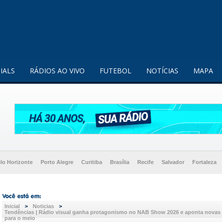
enquanto utilizador.
Saiba mais
IALS
RÁDIOS AO VIVO
FUTEBOL
NOTÍCIAS
MAPA
lo Horizonte
Porto Alegre
Curitiba
Brasília
Recife
Salvador
Fortaleza
Inicial
>
Noticias
>
Tendências | Rádio visual ganha protagonismo no NAB Show 2026 e aponta novas 
para o meio