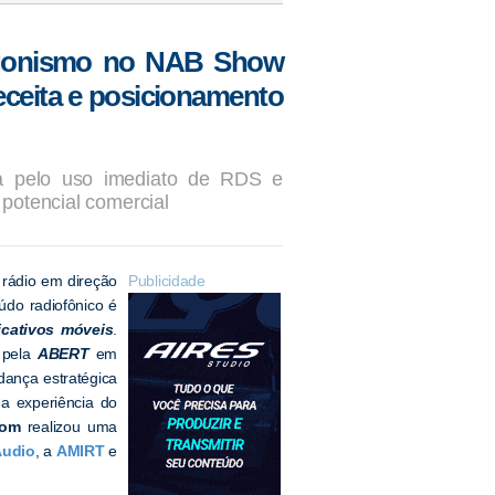
tagonismo no NAB Show
eceita e posicionamento
a pelo uso imediato de RDS e
potencial comercial
rádio em direção
Publicidade
údo radiofônico é
icativos móveis
.
 pela
ABERT
em
dança estratégica
da experiência do
com
realizou uma
udio
, a
AMIRT
e