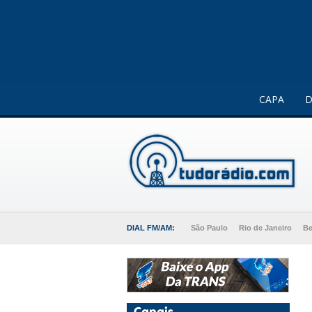
Este website usa cookies para melhorar a sua experiência 
CAPA
D
DIAL FM/AM:
São Paulo
Rio de Janeiro
Be