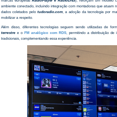
marcas europeias
RadioPlayer e RadioDNS
), reforçam um modelo c
ambiente conectado, incluindo integração com montadoras que atuam n
dados coletados pelo
tudoradio.com
, a adoção da tecnologia por ma
mobilizar a respeito.
Além disso, diferentes tecnologias seguem sendo utilizadas de f
terrestre
e o
FM analógico com RDS
, permitindo a distribuição d
tradicionais, complementando essa experiência.