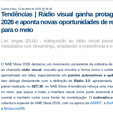
Quinta-Feira, 23 de Abril de 2026 @ 06:45
Tendências | Rádio visual ganha pro
2026 e aponta novas oportunidades de r
para o meio
Las Vegas (EUA) - Adequação ao rádio visual pass
metadados nos streamings, ampliando a experiência e o 
O NAB Show 2026 destacou um movimento consistente da indústria de 
ao chamado
rádio visual
, conceito que envolve a forma como o conte
apresentado em telas, especialmente em
painéis automotivos e apl
Isso dialoga diretamente com a definição de
Rádio 3.0
, apresentada
painel realizado no
SET:30
, no NAB Show. A tendência reforça uma mu
no setor, que passa a tratar a interface visual como parte essencial 
ouvinte e também como nova frente de monetização. O
tudoradio.
cobertura especial do NAB Show 2026, com os apoios da
ABERT
, a
BeA
a
MidiacomPB
.