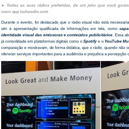
Todas as suas rádios preferidas, de um jeito que você gosta
novo app tudoradio.com
Durante o evento, foi destacado que o rádio visual não está necessar
sim à apresentação qualificada de informações em tela, como
capa
identidade visual das emissoras e conteúdos publicitários
. Essa a
já consolidada em plataformas digitais como o
Spotify
e o
YouTube Mu
comparação e mostravam, de forma didática, que o rádio, quando não 
oferecer serviços importantes para a audiência e prejudica a percepçã