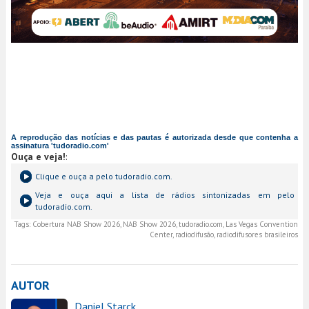
A reprodução das notícias e das pautas é autorizada desde que contenha a
assinatura 'tudoradio.com'
Ouça e veja!
:
Clique e ouça a
pelo tudoradio.com.
Veja e ouça aqui a lista de rádios sintonizadas em
pelo
tudoradio.com.
Tags:
Cobertura NAB Show 2026, NAB Show 2026, tudoradio.com, Las Vegas Convention
Center, radiodifusão, radiodifusores brasileiros
AUTOR
Daniel Starck