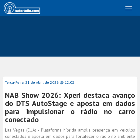
Toggl
naviga
Terça-Feira, 21 de Abril de 2026 @ 12:02
NAB Show 2026: Xperi destaca avanço
do DTS AutoStage e aposta em dados
para impulsionar o rádio no carro
conectado
Las Vegas (EUA) - Plataforma híbrida amplia presença em veículos
conectados e aposta em dados para fortalecer o rádio no ambiente