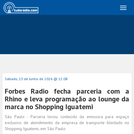
Toggl
naviga
Sábado, 13 de Junho de 2026 @ 12:08
Forbes Radio fecha parceria com a
Rhino e leva programação ao lounge da
marca no Shopping Iguatemi
São Paulo - Parceria levou conteúdo da emissora para espaço
exclusivo de atendimento da empresa de transporte blindado no
Shopping Iguatemi, em São Paulo