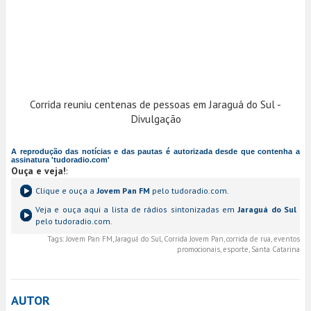
Corrida reuniu centenas de pessoas em Jaraguá do Sul -
Divulgação
A reprodução das notícias e das pautas é autorizada desde que contenha a
assinatura 'tudoradio.com'
Ouça e veja!
:
Clique e ouça a
Jovem Pan FM
pelo tudoradio.com.
Veja e ouça aqui a lista de rádios sintonizadas em
Jaraguá do Sul
pelo tudoradio.com.
Tags:
Jovem Pan FM, Jaraguá do Sul, Corrida Jovem Pan, corrida de rua, eventos
promocionais, esporte, Santa Catarina
AUTOR