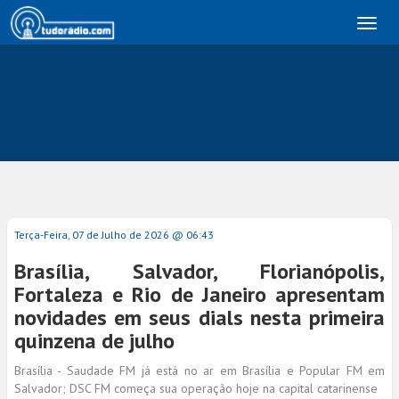
Toggl
naviga
Terça-Feira, 07 de Julho de 2026 @ 06:43
Brasília, Salvador, Florianópolis,
Fortaleza e Rio de Janeiro apresentam
novidades em seus dials nesta primeira
quinzena de julho
Brasília - Saudade FM já está no ar em Brasília e Popular FM em
Salvador; DSC FM começa sua operação hoje na capital catarinense