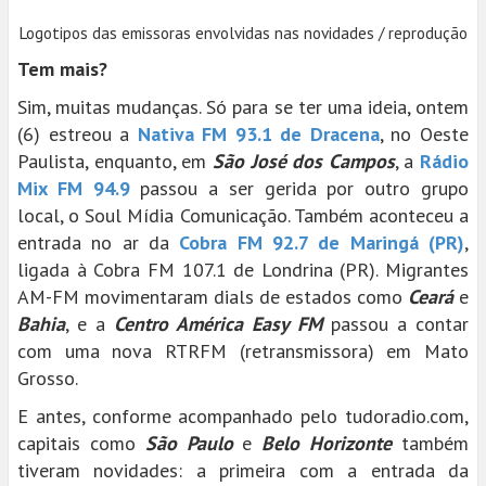
Logotipos das emissoras envolvidas nas novidades / reprodução
Tem mais?
Sim, muitas mudanças. Só para se ter uma ideia, ontem
(6) estreou a
Nativa FM 93.1 de Dracena
, no Oeste
Paulista, enquanto, em
São José dos Campos
, a
Rádio
Mix FM 94.9
passou a ser gerida por outro grupo
local, o Soul Mídia Comunicação. Também aconteceu a
entrada no ar da
Cobra FM 92.7 de Maringá (PR)
,
ligada à Cobra FM 107.1 de Londrina (PR). Migrantes
AM-FM movimentaram dials de estados como
Ceará
e
Bahia
, e a
Centro América Easy FM
passou a contar
com uma nova RTRFM (retransmissora) em Mato
Grosso.
E antes, conforme acompanhado pelo tudoradio.com,
capitais como
São Paulo
e
Belo Horizonte
também
tiveram novidades: a primeira com a entrada da