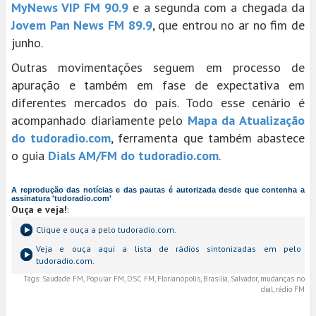
MyNews VIP FM 90.9
e a segunda com a chegada da
Jovem Pan News FM 89.9
, que entrou no ar no fim de
junho.
Outras movimentações seguem em processo de
apuração e também em fase de expectativa em
diferentes mercados do país. Todo esse cenário é
acompanhado diariamente pelo
Mapa da Atualização
do tudoradio.com
, ferramenta que também abastece
o guia
Dials AM/FM do tudoradio.com
.
A reprodução das notícias e das pautas é autorizada desde que contenha a
assinatura 'tudoradio.com'
Ouça e veja!
:
Clique e ouça a
pelo tudoradio.com.
Veja e ouça aqui a lista de rádios sintonizadas em
pelo
tudoradio.com.
Tags:
Saudade FM, Popular FM, DSC FM, Florianópolis, Brasília, Salvador, mudanças no
dial, rádio FM