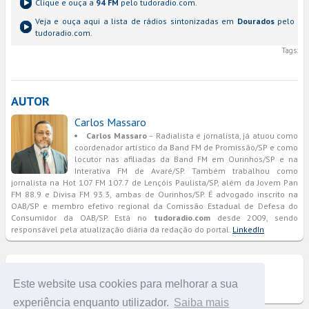
Clique e ouça a
94 FM
pelo tudoradio.com.
Veja e ouça aqui a lista de rádios sintonizadas em
Dourados
pelo
tudoradio.com.
Tags:
AUTOR
Carlos Massaro
Carlos Massaro
– Radialista e jornalista, já atuou como
coordenador artístico da Band FM de Promissão/SP e como
locutor nas afiliadas da Band FM em Ourinhos/SP e na
Interativa FM de Avaré/SP. Também trabalhou como
jornalista na Hot 107 FM 107.7 de Lençóis Paulista/SP, além da Jovem Pan
FM 88.9 e Divisa FM 93.3, ambas de Ourinhos/SP. É advogado inscrito na
OAB/SP e membro efetivo regional da Comissão Estadual de Defesa do
Consumidor da OAB/SP. Está no
tudoradio.com
desde 2009, sendo
responsável pela atualização diária da redação do portal.
LinkedIn
COMENTÁRIOS
Este website usa cookies para melhorar a sua
experiência enquanto utilizador.
Saiba mais