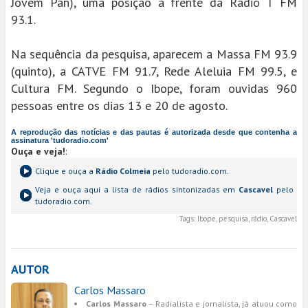
Jovem Pan), uma posição à frente da Rádio T FM
93.1.
Na sequência da pesquisa, aparecem a Massa FM 93.9
(quinto), a CATVE FM 91.7, Rede Aleluia FM 99.5, e
Cultura FM. Segundo o Ibope, foram ouvidas 960
pessoas entre os dias 13 e 20 de agosto.
A reprodução das notícias e das pautas é autorizada desde que contenha a
assinatura 'tudoradio.com'
Ouça e veja!
:
Clique e ouça a
Rádio Colmeia
pelo tudoradio.com.
Veja e ouça aqui a lista de rádios sintonizadas em
Cascavel
pelo
tudoradio.com.
Tags:
Ibope, pesquisa, rádio, Cascavel
AUTOR
Carlos Massaro
Carlos Massaro
– Radialista e jornalista, já atuou como