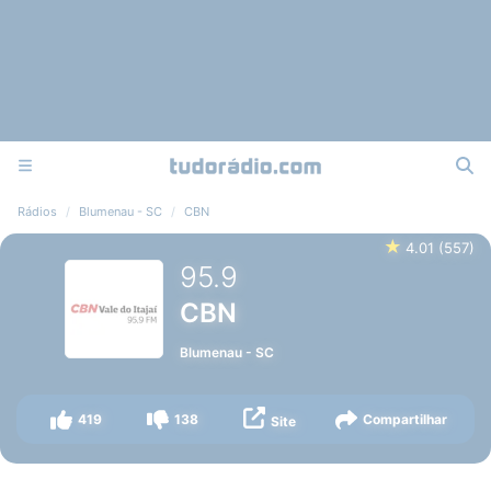
Rádios
Blumenau - SC
CBN
★
4.01
(
557
)
95.9
CBN
Blumenau
-
SC
419
138
Compartilhar
Site