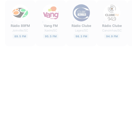
Rádio 89FM
Vang FM
Rádio Clube
Rádio Clube
O
Joinville
/
SC
Xaxim
/
SC
Lages
/
SC
Canoinhas
/
SC
89.5 FM
95.5 FM
98.3 FM
94.9 FM