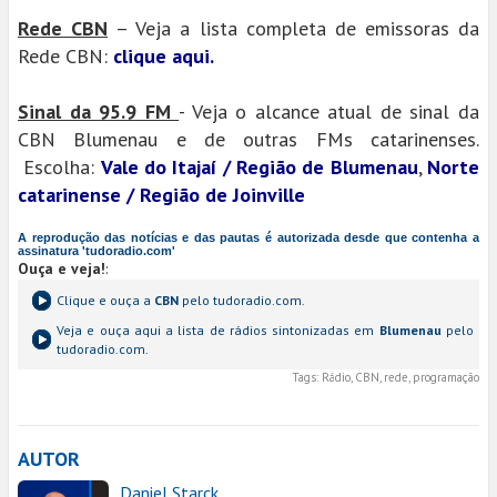
Rede CBN
– Veja a lista completa de emissoras da
Rede CBN:
clique aqui.
Sinal da 95.9 FM
- Veja o alcance atual de sinal da
CBN Blumenau e de outras FMs catarinenses.
Escolha:
Vale do Itajaí / Região de Blumenau
,
Norte
catarinense / Região de Joinville
A reprodução das notícias e das pautas é autorizada desde que contenha a
assinatura 'tudoradio.com'
Ouça e veja!
:
Clique e ouça a
CBN
pelo tudoradio.com.
Veja e ouça aqui a lista de rádios sintonizadas em
Blumenau
pelo
tudoradio.com.
Tags:
Rádio, CBN, rede, programação
AUTOR
Daniel Starck