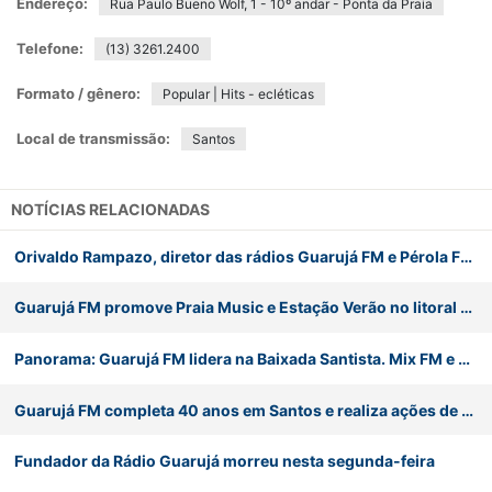
Endereço:
Rua Paulo Bueno Wolf, 1 - 10º andar - Ponta da Praia
Telefone:
(13) 3261.2400
Formato / gênero:
Popular | Hits - ecléticas
Local de transmissão:
Santos
NOTÍCIAS RELACIONADAS
Orivaldo Rampazo, diretor das rádios Guarujá FM e Pérola FM morre aos 84 anos
Guarujá FM promove Praia Music e Estação Verão no litoral paulista
Panorama: Guarujá FM lidera na Baixada Santista. Mix FM e Saudade também se destacam
Guarujá FM completa 40 anos em Santos e realiza ações de aniversário
Fundador da Rádio Guarujá morreu nesta segunda-feira