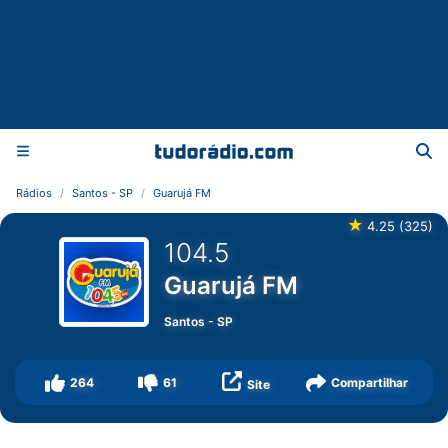
Rádios
Santos - SP
Guarujá FM
★
4.25
(
325
)
104.5
Guarujá FM
Santos
-
SP
264
61
Compartilhar
Site