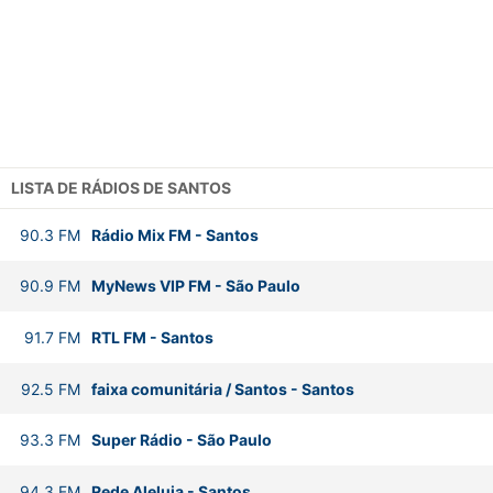
LISTA DE RÁDIOS DE SANTOS
90.3
FM
Rádio Mix FM
-
Santos
90.9
FM
MyNews VIP FM
-
São Paulo
91.7
FM
RTL FM
-
Santos
92.5
FM
faixa comunitária / Santos
-
Santos
93.3
FM
Super Rádio
-
São Paulo
94.3
FM
Rede Aleluia
-
Santos