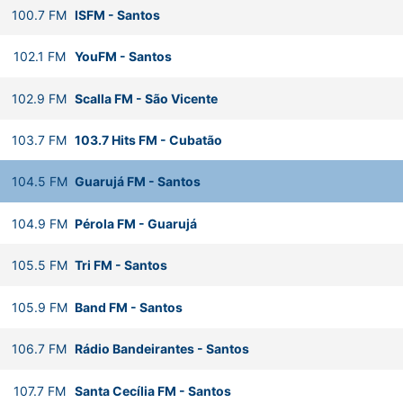
100.7
FM
ISFM
-
Santos
102.1
FM
YouFM
-
Santos
102.9
FM
Scalla FM
-
São Vicente
103.7
FM
103.7 Hits FM
-
Cubatão
104.5
FM
Guarujá FM
-
Santos
104.9
FM
Pérola FM
-
Guarujá
105.5
FM
Tri FM
-
Santos
105.9
FM
Band FM
-
Santos
106.7
FM
Rádio Bandeirantes
-
Santos
107.7
FM
Santa Cecília FM
-
Santos