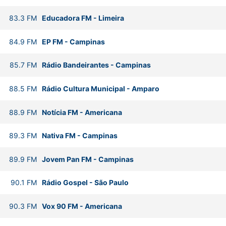
83.3
FM
Educadora FM
-
Limeira
84.9
FM
EP FM
-
Campinas
85.7
FM
Rádio Bandeirantes
-
Campinas
88.5
FM
Rádio Cultura Municipal
-
Amparo
88.9
FM
Notícia FM
-
Americana
89.3
FM
Nativa FM
-
Campinas
89.9
FM
Jovem Pan FM
-
Campinas
90.1
FM
Rádio Gospel
-
São Paulo
90.3
FM
Vox 90 FM
-
Americana