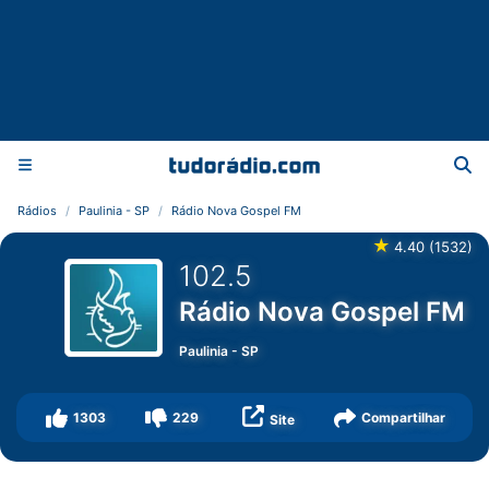
Rádios
Paulinia - SP
Rádio Nova Gospel FM
★
4.40
(
1532
)
102.5
Rádio Nova Gospel FM
Paulinia
-
SP
1303
229
Compartilhar
Site