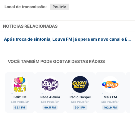
Local de transmissão:
Paulínia
NOTÍCIAS RELACIONADAS
Após troca de sintonia, Louve FM já opera em novo canal e Essência FM assume 102.5 FM na região de Campinas (SP)
VOCÊ TAMBÉM PODE GOSTAR DESTAS RÁDIOS
Feliz FM
Rede Aleluia
Rádio Gospel
Mais FM
Ô
São Paulo
/
SP
São Paulo
/
SP
São Paulo
/
SP
São Paulo
/
SP
Sã
92.1 FM
99.5 FM
90.1 FM
102.9 FM