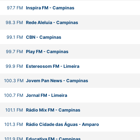
97.7
FM
Inspira FM
-
Campinas
98.3
FM
Rede Aleluia
-
Campinas
99.1
FM
CBN
-
Campinas
99.7
FM
Play FM
-
Campinas
99.9
FM
Estereosom FM
-
Limeira
100.3
FM
Jovem Pan News
-
Campinas
100.7
FM
Jornal FM
-
Limeira
101.1
FM
Rádio Mix FM
-
Campinas
101.3
FM
Rádio Cidade das Águas
-
Amparo
101.9
FM
Educativa FM
-
Campinas