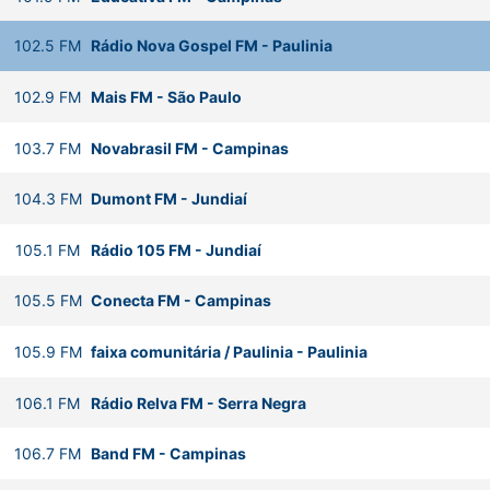
102.5
FM
Rádio Nova Gospel FM
-
Paulinia
102.9
FM
Mais FM
-
São Paulo
103.7
FM
Novabrasil FM
-
Campinas
104.3
FM
Dumont FM
-
Jundiaí
105.1
FM
Rádio 105 FM
-
Jundiaí
105.5
FM
Conecta FM
-
Campinas
105.9
FM
faixa comunitária / Paulinia
-
Paulinia
106.1
FM
Rádio Relva FM
-
Serra Negra
106.7
FM
Band FM
-
Campinas