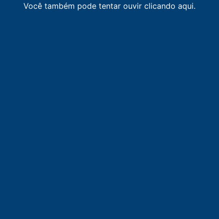
Você também pode tentar ouvir clicando aqui.
LISTA DE RÁDIOS DE ARARAQUARA
88.1
FM
Band FM
-
Matão
90.9
FM
Saudades FM
-
Matão
91.9
FM
Nativa FM
-
Araraquara
93.7
FM
Canal Um FM
-
Taquaritinga
94.9
FM
Rádio Hot Mix FM
-
Araraquara
95.7
FM
EP FM
-
Araraquara
97.3
FM
Rádio Cultura FM
-
Araraquara
98.1
FM
Rádio Morada FM
-
Araraquara