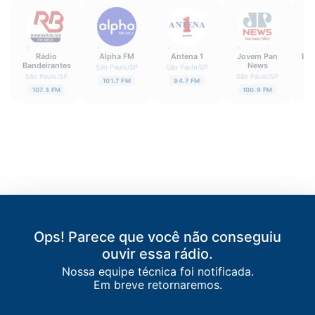
Rádio
Alpha FM
Antena 1
Jovem Pan
Ba
Bandeirantes
News
São Paulo
/
SP
São Paulo
/
SP
Sã
São Paulo
/
SP
São Paulo
/
SP
101.7 FM
94.7 FM
107.3 FM
100.9 FM
Ops! Parece que você não conseguiu
ouvir essa rádio.
Nossa equipe técnica foi notificada.
Em breve retornaremos.