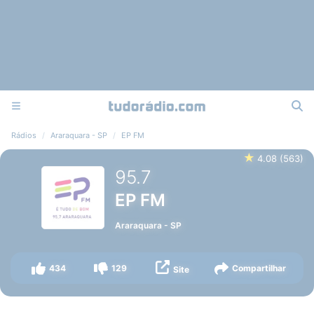
Rádios
Araraquara - SP
EP FM
★
4.08
(
563
)
95.7
EP FM
Araraquara
-
SP
434
129
Compartilhar
Site