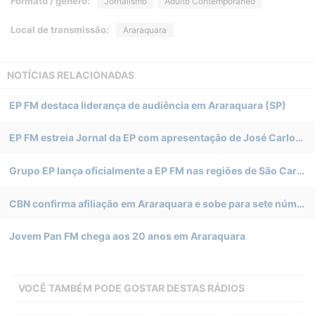
Formato / gênero:
Jornalismo
Adulto Contemporâneo
Local de transmissão:
Araraquara
NOTÍCIAS RELACIONADAS
EP FM destaca liderança de audiência em Araraquara (SP)
EP FM estreia Jornal da EP com apresentação de José Carlos Magdalena, em Araraquara (SP)
Grupo EP lança oficialmente a EP FM nas regiões de São Carlos e Araraquara (SP)
CBN confirma afiliação em Araraquara e sobe para sete número de FMs da rede em São Paulo
Jovem Pan FM chega aos 20 anos em Araraquara
VOCÊ TAMBÉM PODE GOSTAR DESTAS RÁDIOS