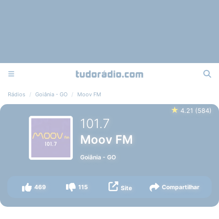
Rádios
Goiânia - GO
Moov FM
★
4.21
(
584
)
101.7
Moov FM
Goiânia
-
GO
469
115
Compartilhar
Site