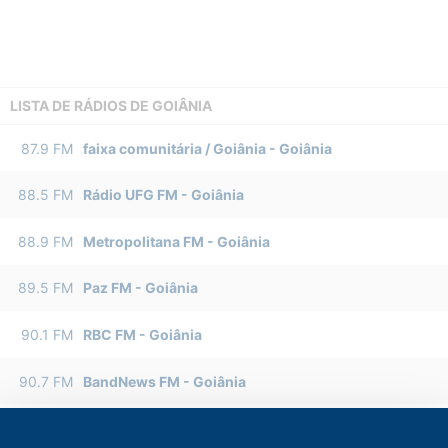
LISTA DE RÁDIOS DE GOIÂNIA
87.9
FM
faixa comunitária / Goiânia
-
Goiânia
88.5
FM
Rádio UFG FM
-
Goiânia
88.9
FM
Metropolitana FM
-
Goiânia
89.5
FM
Paz FM
-
Goiânia
90.1
FM
RBC FM
-
Goiânia
90.7
FM
BandNews FM
-
Goiânia
91.9
FM
Vinha FM
-
Goiânia