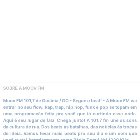
SOBRE A
MOOV FM
Moov FM 101,7 de Goiânia / GO - Segue o beat! - A Moov FM vai
entrar no seu flow. Rap, trap, hip hop, funk e pop se topam em
uma programação feita pra você que tá curtindo essa onda.
Aqui é seu lugar de fala. Chega junto! A 101.7 fm une os sons
da cultura de rua. Dos beats às batalhas, das notícias às trocas
de ideia. Vamos levar mais beats pro seu dia e um som que
você curte! Anteriormente como Rádio Daqui AM 1230 KHz