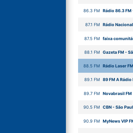
86.3
FM
Rádio 86.3 FM
87.1
FM
Rádio Nacional
87.5
FM
faixa comunitá
88.1
FM
Gazeta FM
-
Sã
88.5
FM
Rádio Laser F
89.1
FM
89 FM A Rádio
89.7
FM
Novabrasil FM
90.5
FM
CBN
-
São Pau
90.9
FM
MyNews VIP F