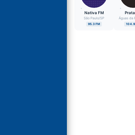
Nativa FM
Prat
São Paulo
/
SP
Águas da 
95.3 FM
104.