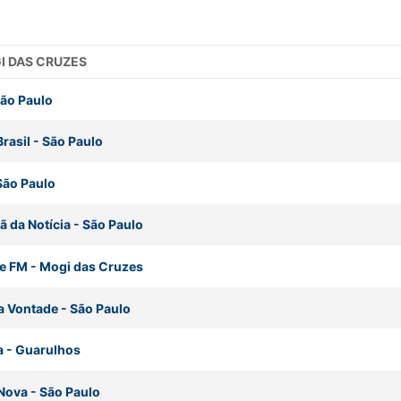
GI DAS CRUZES
ão Paulo
rasil
-
São Paulo
São Paulo
ã da Notícia
-
São Paulo
e FM
-
Mogi das Cruzes
a Vontade
-
São Paulo
a
-
Guarulhos
Nova
-
São Paulo