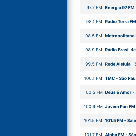
97.7
FM
Energia 97 FM
98.1
FM
Rádio Terra FM
98.5
FM
Metropolitana
98.9
FM
Rádio Brasil de
99.5
FM
Rede Aleluia
-
100.1
FM
TMC
-
São Pau
100.5
FM
Deus é Amor
-
100.9
FM
Jovem Pan FM
101.5
FM
101.5 FM
-
Sale
101.7
FM
Alpha FM
-
São