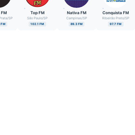
a FM
Top FM
Nativa FM
Conquista FM
Prata
/
SP
São Paulo
/
SP
Campinas
/
SP
Ribeirão Preto
/
SP
9 FM
102.1 FM
89.3 FM
97.7 FM