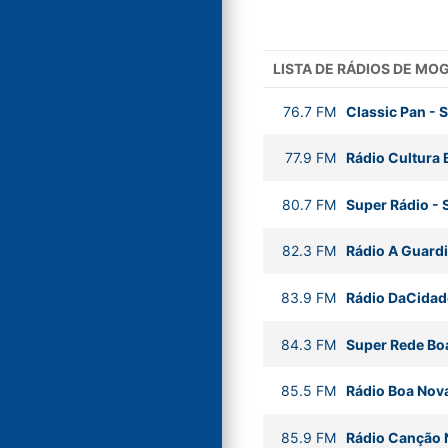
LISTA DE RÁDIOS DE MO
76.7
FM
Classic Pan
-
S
77.9
FM
Rádio Cultura B
80.7
FM
Super Rádio
-
82.3
FM
Rádio A Guardi
83.9
FM
Rádio DaCidad
84.3
FM
Super Rede Bo
85.5
FM
Rádio Boa Nov
85.9
FM
Rádio Canção 