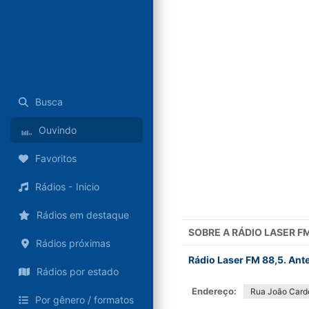
Busca
Ouvindo
Favoritos
Rádios - Inicio
Rádios em destaque
SOBRE A
RÁDIO LASER F
Rádios próximas
Rádio Laser FM 88,5. An
Rádios por estado
Endereço:
Rua João Cardo
Por gênero / formatos