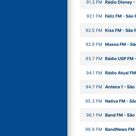
91.3
FM
Rádio Disney
-
92.1
FM
Feliz FM
-
São 
92.5
FM
Kiss FM
-
São 
92.9
FM
Massa FM
-
Sã
93.7
FM
Rádio USP FM
94.1
FM
Rádio Atual FM
94.7
FM
Antena 1
-
São
95.3
FM
Nativa FM
-
Sã
96.1
FM
Band FM
-
São
96.9
FM
BandNews FM