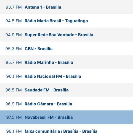
93.7
FM
Antena 1
-
Brasília
94.5
FM
Rádio Maria Brasil
-
Taguatinga
94.9
FM
Super Rede Boa Vontade
-
Brasília
95.3
FM
CBN
-
Brasília
95.7
FM
Rádio Marinha
-
Brasília
96.1
FM
Rádio Nacional FM
-
Brasília
96.5
FM
Saudade FM
-
Brasília
96.9
FM
Rádio Câmara
-
Brasília
97.5
FM
Novabrasil FM
-
Brasília
98.1
FM
faixa comunitária / Brasília
-
Brasília