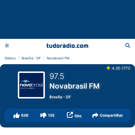
Rádios
Brasília - DF
Novabrasil FM
★
4.30
(
771
)
97.5
Novabrasil FM
Brasília
-
DF
636
135
Compartilhar
Site