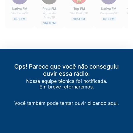
Nativa FM
Prata FM
Top FM
Nativa FM
Con
São Paulo
/
SP
Águas da
São Paulo
/
SP
Campinas
/
SP
Ribe
Prata
/
SP
95.3 FM
102.1 FM
89.3 FM
104.9 FM
Ops! Parece que você não conseguiu
ouvir essa rádio.
Nossa equipe técnica foi notificada.
Em breve retornaremos.
Você também pode tentar ouvir clicando aqui.