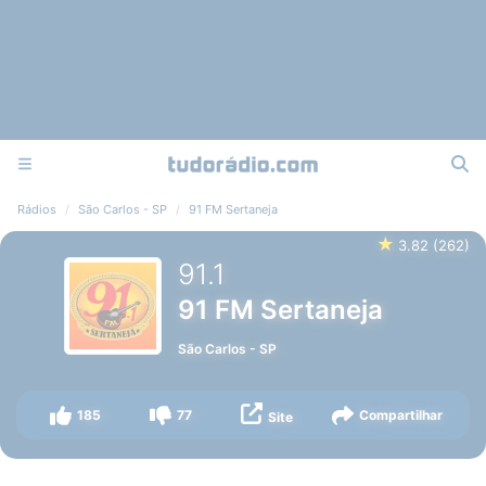
Rádios
São Carlos - SP
91 FM Sertaneja
★
3.82
(
262
)
91.1
91 FM Sertaneja
São Carlos
-
SP
185
77
Compartilhar
Site