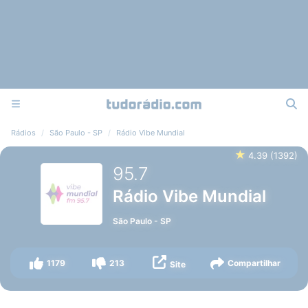
Rádios
São Paulo - SP
Rádio Vibe Mundial
★
4.39
(
1392
)
95.7
Rádio Vibe Mundial
São Paulo
-
SP
1179
213
Compartilhar
Site