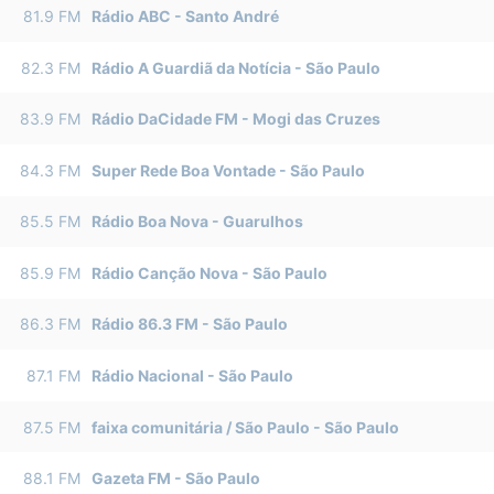
81.9
FM
Rádio ABC
-
Santo André
82.3
FM
Rádio A Guardiã da Notícia
-
São Paulo
83.9
FM
Rádio DaCidade FM
-
Mogi das Cruzes
84.3
FM
Super Rede Boa Vontade
-
São Paulo
85.5
FM
Rádio Boa Nova
-
Guarulhos
85.9
FM
Rádio Canção Nova
-
São Paulo
86.3
FM
Rádio 86.3 FM
-
São Paulo
87.1
FM
Rádio Nacional
-
São Paulo
87.5
FM
faixa comunitária / São Paulo
-
São Paulo
88.1
FM
Gazeta FM
-
São Paulo