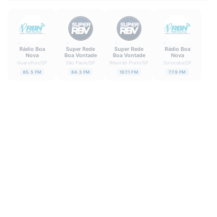
Rádio Boa
Super Rede
Super Rede
Rádio Boa
Nova
Boa Vontade
Boa Vontade
Nova
Guarulhos
/
SP
São Paulo
/
SP
Ribeirão Preto
/
SP
Sorocaba
/
SP
85.5 FM
84.3 FM
107.1 FM
77.9 FM