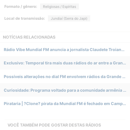
Formato / gênero:
Religiosas / Espíritas
Local de transmissão:
Jundiaí (Serra do Japi)
NOTÍCIAS RELACIONADAS
Rádio Vibe Mundial FM anuncia a jornalista Claudete Troiano como apresentadora do programa “Boa Vibe”
Exclusivo: Temporal tira mais duas rádios do ar entre a Grande São Paulo e a Grande Campinas
Possíveis alterações no dial FM envolvem rádios da Grande São Paulo, Campinas, Porto Alegre e Florianópolis
Curiosidade: Programa voltado para a comunidade armênia em São Paulo comemora sete anos
Pirataria | ?Clone? pirata da Mundial FM é fechado em Campinas
VOCÊ TAMBÉM PODE GOSTAR DESTAS RÁDIOS